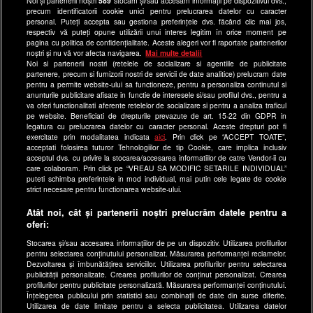
Noi și partenerii noștri
589
stocăm și/sau accesăm informații pe dispozitivul dvs.,
precum identificatorii cookie unici pentru prelucrarea datelor cu caracter
Ultimele Stiri
personal. Puteți accepta sau gestiona preferințele dvs. făcând clic mai jos,
respectiv vă puteți opune utilizării unui interes legitim în orice moment pe
Program Happy Channel
pagina cu politica de confidențialitate. Aceste alegeri vor fi raportate partenerilor
noștri și nu vă vor afecta navigarea.
Mai multe detalii
Echipa editorială
Noi si partenerii nostri (retelele de socializare si agentiile de publicitate
partenere, precum si furnizorii nostri de servicii de date analitice) prelucram date
Site-uri Antena Group
pentru a permite website-ului sa functioneze, pentru a personaliza continutul si
anunturile publicitare afisate in functie de interesele si/sau profilul dvs., pentru a
a1.ro
va oferi functionalitati aferente retelelor de socializare si pentru a analiza traficul
pe website. Beneficiati de drepturile prevazute de art. 15-22 din GDPR in
antenastars.ro
legatura cu prelucrarea datelor cu caracter personal. Aceste drepturi pot fi
exercitate prin modalitatea indicata
aici
. Prin click pe “ACCEPT TOATE”,
as.ro
acceptati folosirea tuturor Tehnologiilor de tip Cookie, care implica inclusiv
catine.ro
acceptul dvs. cu privire la stocarea/accesarea informatiilor de catre Vendor-ii cu
care colaboram. Prin click pe “VREAU SA MODIFIC SETARILE INDIVIDUAL”
chefi.ro
puteti schimba preferintele in mod individual, mai putin cele legate de cookie
strict necesare pentru functionarea website-ului.
deparinti.ro
Atât noi, cât și partenerii noștri prelucrăm datele pentru a
medicool.ro
oferi:
observatornews.ro
Stocarea și/sau accesarea informațiilor de pe un dispozitiv. Utilizarea profilurilor
spynews.ro
pentru selectarea conținutului personalizat. Măsurarea performanței reclamelor.
Dezvoltarea și îmbunătățirea serviciilor. Utilizarea profilurilor pentru selectarea
useit.ro
publicității personalizate. Crearea profilurilor de conținut personalizat. Crearea
profilurilor pentru publicitate personalizată. Măsurarea performanței conținutului.
retetefeldefel.ro
Înțelegerea publicului prin statistici sau combinații de date din surse diferite.
Utilizarea de date limitate pentru a selecta publicitatea. Utilizarea datelor
zutv.ro