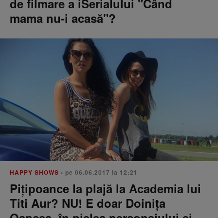
de filmare a iSerialului "Când
mama nu-i acasă"?
HAPPY SHOWS
• pe 06.06.2017 la 12:21
Pițipoance la plajă la Academia lui
Titi Aur? NU! E doar Doinița
Oancea, în pielea personajului ei