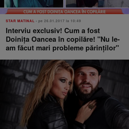
STAR MATINAL
• pe 26.01.2017 la 10:49
Interviu exclusiv! Cum a fost
Doinița Oancea în copilăre! "Nu le-
am făcut mari probleme părinților"