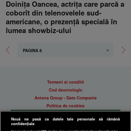
Doiniţa Oancea, actriţa care parcă a
coborît din telenovelele sud-
americane, o prezenţă specială în
lumea showbiz-ului
Termeni si conditii
Cod deontologic
Antena Group - Date Companie
Politica de cookies
Gestionați preferințele
Nouă ne pasă ca datele tale personale să rămână
Politica de confidentialitate
confidențiale
Anunturi gratuite pe Lajumate.ro