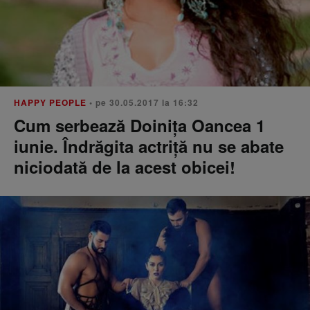
HAPPY PEOPLE
• pe 30.05.2017 la 16:32
Cum serbează Doinița Oancea 1
iunie. Îndrăgita actriță nu se abate
niciodată de la acest obicei!