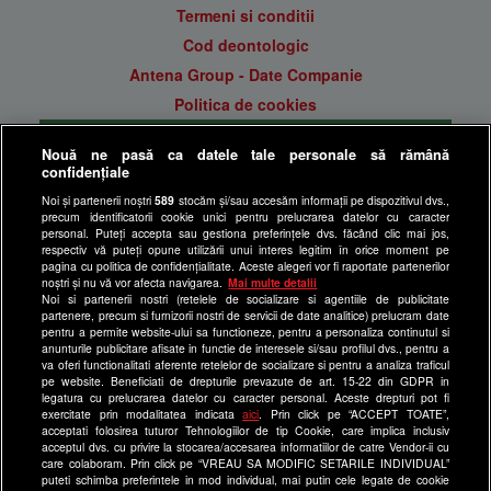
Termeni si conditii
Cod deontologic
Antena Group - Date Companie
Politica de cookies
Gestionați preferințele
Nouă ne pasă ca datele tale personale să rămână
Politica de confidentialitate
confidențiale
Anunturi gratuite pe Lajumate.ro
Noi și partenerii noștri
589
stocăm și/sau accesăm informații pe dispozitivul dvs.,
precum identificatorii cookie unici pentru prelucrarea datelor cu caracter
Ultimele Stiri
personal. Puteți accepta sau gestiona preferințele dvs. făcând clic mai jos,
respectiv vă puteți opune utilizării unui interes legitim în orice moment pe
Program Happy Channel
pagina cu politica de confidențialitate. Aceste alegeri vor fi raportate partenerilor
noștri și nu vă vor afecta navigarea.
Mai multe detalii
Echipa editorială
Noi si partenerii nostri (retelele de socializare si agentiile de publicitate
partenere, precum si furnizorii nostri de servicii de date analitice) prelucram date
Site-uri Antena Group
pentru a permite website-ului sa functioneze, pentru a personaliza continutul si
anunturile publicitare afisate in functie de interesele si/sau profilul dvs., pentru a
a1.ro
va oferi functionalitati aferente retelelor de socializare si pentru a analiza traficul
pe website. Beneficiati de drepturile prevazute de art. 15-22 din GDPR in
antenastars.ro
legatura cu prelucrarea datelor cu caracter personal. Aceste drepturi pot fi
exercitate prin modalitatea indicata
aici
. Prin click pe “ACCEPT TOATE”,
as.ro
acceptati folosirea tuturor Tehnologiilor de tip Cookie, care implica inclusiv
catine.ro
acceptul dvs. cu privire la stocarea/accesarea informatiilor de catre Vendor-ii cu
care colaboram. Prin click pe “VREAU SA MODIFIC SETARILE INDIVIDUAL”
chefi.ro
puteti schimba preferintele in mod individual, mai putin cele legate de cookie