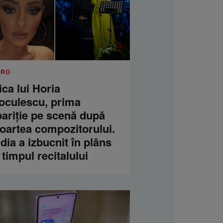
.RO
ica lui Horia
oculescu, prima
pariție pe scenă după
oartea compozitorului.
dia a izbucnit în plâns
 timpul recitalului