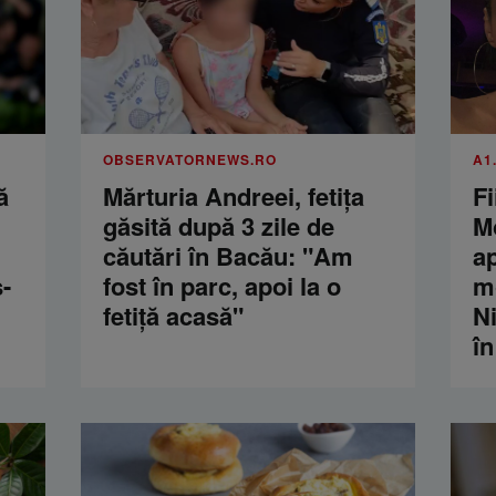
OBSERVATORNEWS.RO
A1
ă
Mărturia Andreei, fetiţa
Fi
găsită după 3 zile de
M
căutări în Bacău: "Am
a
-
fost în parc, apoi la o
m
fetiţă acasă"
Ni
în