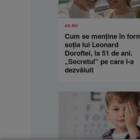
AS.RO
Cum se menţine în for
soţia lui Leonard
Doroftei, la 51 de ani.
„Secretul” pe care l-a
dezvăluit