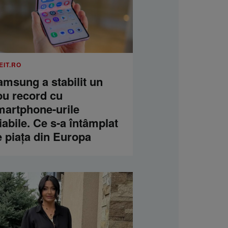
EIT.RO
amsung a stabilit un
ou record cu
martphone-urile
iabile. Ce s-a întâmplat
e piața din Europa