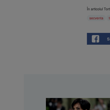
În articolul Tor
secventa
S