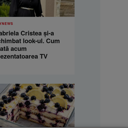
YNEWS
briela Cristea și-a
chimbat look-ul. Cum
rată acum
rezentatoarea TV