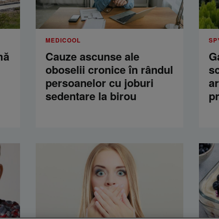
MEDICOOL
SP
mă
Cauze ascunse ale
Ga
oboselii cronice în rândul
s
persoanelor cu joburi
a
sedentare la birou
p