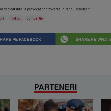
tul dedicat Iuliei a provocat controverse în rândul băieţilor!:
tort
rivalitati
competitie
HARE PE FACEBOOK
SHARE PE WHAT
PARTENERI