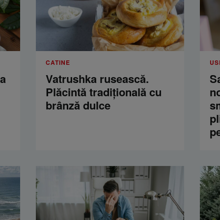
CATINE
US
ua
Vatrushka rusească.
S
Plăcintă tradițională cu
n
brânză dulce
s
pl
p