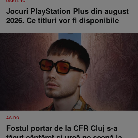
USEIT.RO
Jocuri PlayStation Plus din august
2026. Ce titluri vor fi disponibile
AS.RO
Fostul portar de la CFR Cluj s-a
făcut cântăreţ şi urcă pe scenă la