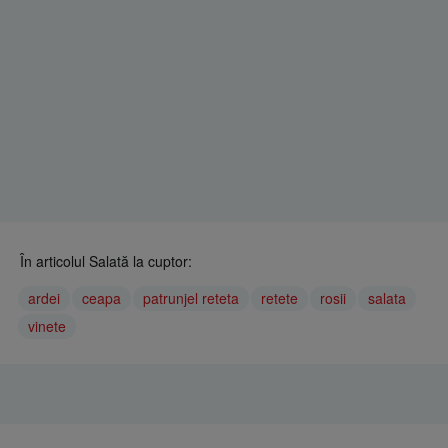
În articolul Salată la cuptor:
ardei
ceapa
patrunjel reteta
retete
rosii
salata
vinete