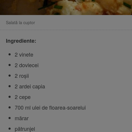
Salată la cuptor
Ingrediente:
2 vinete
2 dovlecei
2 roșii
2 ardei capia
2 cepe
700 ml ulei de floarea-soarelui
mărar
pătrunjel