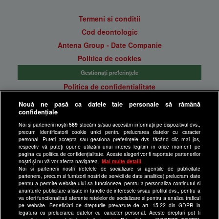
Termeni si conditii
Cod deontologic
Antena Group - Date Companie
Politica de cookies
Gestionați preferințele
Politica de confidentialitate
Anunturi gratuite pe Lajumate.ro
Nouă ne pasă ca datele tale personale să rămână
confidențiale
Ultimele Stiri
Noi și partenerii noștri
589
stocăm și/sau accesăm informații pe dispozitivul dvs.,
Program Happy Channel
precum identificatorii cookie unici pentru prelucrarea datelor cu caracter
Echipa editorială
personal. Puteți accepta sau gestiona preferințele dvs. făcând clic mai jos,
respectiv vă puteți opune utilizării unui interes legitim în orice moment pe
pagina cu politica de confidențialitate. Aceste alegeri vor fi raportate partenerilor
Site-uri Antena Group
noștri și nu vă vor afecta navigarea.
Mai multe detalii
Noi si partenerii nostri (retelele de socializare si agentiile de publicitate
a1.ro
partenere, precum si furnizorii nostri de servicii de date analitice) prelucram date
pentru a permite website-ului sa functioneze, pentru a personaliza continutul si
antenastars.ro
anunturile publicitare afisate in functie de interesele si/sau profilul dvs., pentru a
as.ro
va oferi functionalitati aferente retelelor de socializare si pentru a analiza traficul
pe website. Beneficiati de drepturile prevazute de art. 15-22 din GDPR in
catine.ro
legatura cu prelucrarea datelor cu caracter personal. Aceste drepturi pot fi