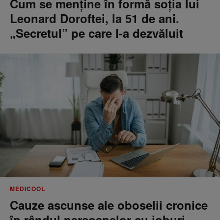
Cum se menţine în formă soţia lui
Leonard Doroftei, la 51 de ani.
„Secretul” pe care l-a dezvăluit
MEDICOOL
Cauze ascunse ale oboselii cronice
în rândul persoanelor cu joburi