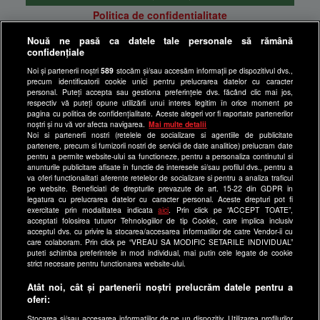
Politica de confidentialitate
Anunturi gratuite pe Lajumate.ro
Nouă ne pasă ca datele tale personale să rămână
confidențiale
Ultimele Stiri
Noi și partenerii noștri
589
stocăm și/sau accesăm informații pe dispozitivul dvs.,
Program Happy Channel
precum identificatorii cookie unici pentru prelucrarea datelor cu caracter
Echipa editorială
personal. Puteți accepta sau gestiona preferințele dvs. făcând clic mai jos,
respectiv vă puteți opune utilizării unui interes legitim în orice moment pe
pagina cu politica de confidențialitate. Aceste alegeri vor fi raportate partenerilor
Site-uri Antena Group
noștri și nu vă vor afecta navigarea.
Mai multe detalii
Noi si partenerii nostri (retelele de socializare si agentiile de publicitate
a1.ro
partenere, precum si furnizorii nostri de servicii de date analitice) prelucram date
pentru a permite website-ului sa functioneze, pentru a personaliza continutul si
antenastars.ro
anunturile publicitare afisate in functie de interesele si/sau profilul dvs., pentru a
as.ro
va oferi functionalitati aferente retelelor de socializare si pentru a analiza traficul
pe website. Beneficiati de drepturile prevazute de art. 15-22 din GDPR in
catine.ro
legatura cu prelucrarea datelor cu caracter personal. Aceste drepturi pot fi
exercitate prin modalitatea indicata
aici
. Prin click pe “ACCEPT TOATE”,
chefi.ro
acceptati folosirea tuturor Tehnologiilor de tip Cookie, care implica inclusiv
acceptul dvs. cu privire la stocarea/accesarea informatiilor de catre Vendor-ii cu
deparinti.ro
care colaboram. Prin click pe “VREAU SA MODIFIC SETARILE INDIVIDUAL”
puteti schimba preferintele in mod individual, mai putin cele legate de cookie
medicool.ro
strict necesare pentru functionarea website-ului.
observatornews.ro
Atât noi, cât și partenerii noștri prelucrăm datele pentru a
spynews.ro
oferi:
useit.ro
Stocarea și/sau accesarea informațiilor de pe un dispozitiv. Utilizarea profilurilor