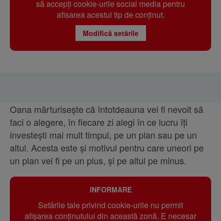
să accepți cookie-urile social media pentru
afisarea acestui tip de conținut.
Modifică setările
Oana mărturisește că întotdeauna vei fi nevoit să
faci o alegere, în fiecare zi alegi în ce lucru îți
investești mai mult timpul, pe un plan sau pe un
altul. Acesta este și motivul pentru care uneori pe
un plan vei fi pe un plus, și pe altul pe minus.
INFORMARE
Setările tale privind cookie-urile nu permit
afișarea conținutului din această zonă. E necesar