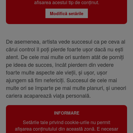
afisarea acestui tip de conținut.
Modifică setările
De asemenea, artista vede succesul ca pe ceva al
cărui control îl poți pierde foarte ușor dacă nu ești
atent. De cele mai multe ori suntem atât de porniți
pe ideea de succes, încât pierdem din vedere
foarte multe aspecte ale vieții, și ușor, ușor
ajungem să fim nefericiți. Succesul de cele mai
multe ori se împarte pe mai multe planuri, și uneori
cariera acaparează viața personală.
INFORMARE
Setările tale privind cookie-urile nu permit
afișarea conținutului din această zonă. E necesar