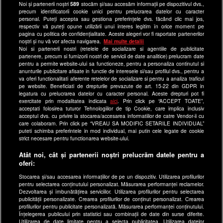
Noi și partenerii noștri
589
stocăm și/sau accesăm informații pe dispozitivul dvs.,
Program Happy Channel
precum identificatorii cookie unici pentru prelucrarea datelor cu caracter
Echipa editorială
personal. Puteți accepta sau gestiona preferințele dvs. făcând clic mai jos,
respectiv vă puteți opune utilizării unui interes legitim în orice moment pe
pagina cu politica de confidențialitate. Aceste alegeri vor fi raportate partenerilor
Site-uri Antena Group
noștri și nu vă vor afecta navigarea.
Mai multe detalii
Noi si partenerii nostri (retelele de socializare si agentiile de publicitate
a1.ro
partenere, precum si furnizorii nostri de servicii de date analitice) prelucram date
pentru a permite website-ului sa functioneze, pentru a personaliza continutul si
antenastars.ro
anunturile publicitare afisate in functie de interesele si/sau profilul dvs., pentru a
as.ro
va oferi functionalitati aferente retelelor de socializare si pentru a analiza traficul
pe website. Beneficiati de drepturile prevazute de art. 15-22 din GDPR in
catine.ro
legatura cu prelucrarea datelor cu caracter personal. Aceste drepturi pot fi
exercitate prin modalitatea indicata
aici
. Prin click pe “ACCEPT TOATE”,
chefi.ro
acceptati folosirea tuturor Tehnologiilor de tip Cookie, care implica inclusiv
acceptul dvs. cu privire la stocarea/accesarea informatiilor de catre Vendor-ii cu
deparinti.ro
care colaboram. Prin click pe “VREAU SA MODIFIC SETARILE INDIVIDUAL”
puteti schimba preferintele in mod individual, mai putin cele legate de cookie
medicool.ro
strict necesare pentru functionarea website-ului.
observatornews.ro
Atât noi, cât și partenerii noștri prelucrăm datele pentru a
spynews.ro
oferi:
useit.ro
Stocarea și/sau accesarea informațiilor de pe un dispozitiv. Utilizarea profilurilor
pentru selectarea conținutului personalizat. Măsurarea performanței reclamelor.
retetefeldefel.ro
Dezvoltarea și îmbunătățirea serviciilor. Utilizarea profilurilor pentru selectarea
zutv.ro
publicității personalizate. Crearea profilurilor de conținut personalizat. Crearea
profilurilor pentru publicitate personalizată. Măsurarea performanței conținutului.
Trends AntenaPLAY
Înțelegerea publicului prin statistici sau combinații de date din surse diferite.
Utilizarea de date limitate pentru a selecta publicitatea. Utilizarea datelor