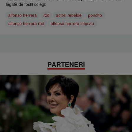
legate de foștii colegi:
alfonso herrera
rbd
actori rebelde
poncho
alfonso herrera rbd
alfonso herrera interviu
PARTENERI