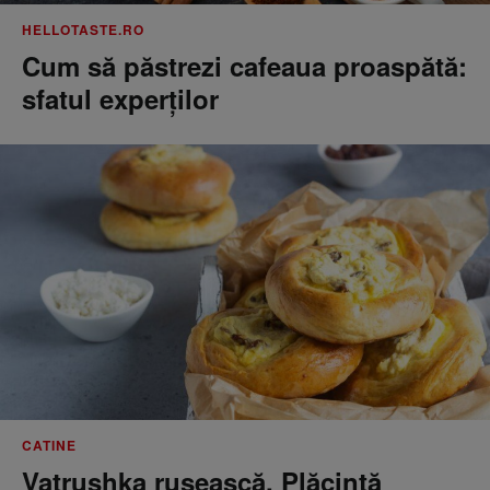
HELLOTASTE.RO
Cum să păstrezi cafeaua proaspătă:
sfatul experților
CATINE
Vatrushka rusească. Plăcintă