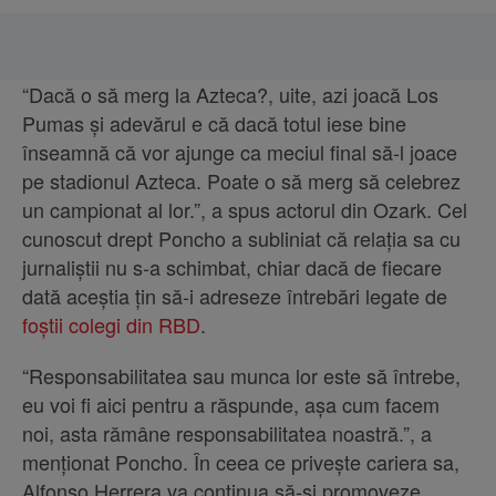
“Dacă o să merg la Azteca?, uite, azi joacă Los
Pumas și adevărul e că dacă totul iese bine
înseamnă că vor ajunge ca meciul final să-l joace
pe stadionul Azteca. Poate o să merg să celebrez
un campionat al lor.”, a spus actorul din Ozark. Cel
cunoscut drept Poncho a subliniat că relația sa cu
jurnaliștii nu s-a schimbat, chiar dacă de fiecare
dată aceștia țin să-i adreseze întrebări legate de
foștii colegi din RBD
.
“Responsabilitatea sau munca lor este să întrebe,
eu voi fi aici pentru a răspunde, așa cum facem
noi, asta rămâne responsabilitatea noastră.”, a
menționat Poncho. În ceea ce privește cariera sa,
Alfonso Herrera va continua să-și promoveze