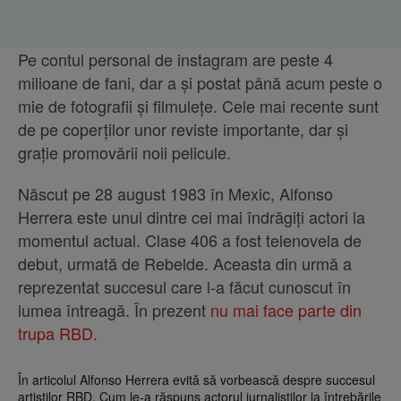
Pe contul personal de instagram are peste 4
milioane de fani, dar a și postat până acum peste o
mie de fotografii și filmulețe. Cele mai recente sunt
de pe coperților unor reviste importante, dar și
grație promovării noii pelicule.
Născut pe 28 august 1983 în Mexic, Alfonso
Herrera este unul dintre cei mai îndrăgiți actori la
momentul actual. Clase 406 a fost telenovela de
debut, urmată de Rebelde. Aceasta din urmă a
reprezentat succesul care l-a făcut cunoscut în
lumea întreagă. În prezent
nu mai face parte din
trupa RBD.
În articolul Alfonso Herrera evită să vorbească despre succesul
artiștilor RBD. Cum le-a răspuns actorul jurnaliștilor la întrebările