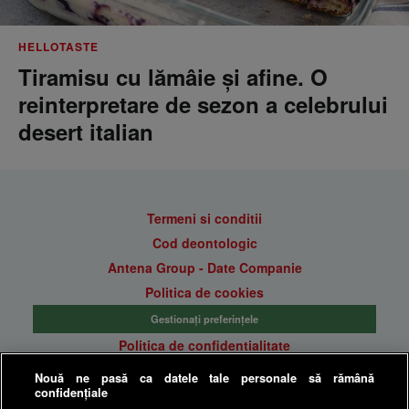
HELLOTASTE
Tiramisu cu lămâie și afine. O
reinterpretare de sezon a celebrului
desert italian
Termeni si conditii
Cod deontologic
Antena Group - Date Companie
Politica de cookies
Gestionați preferințele
Politica de confidentialitate
Anunturi gratuite pe Lajumate.ro
Nouă ne pasă ca datele tale personale să rămână
confidențiale
Ultimele Stiri