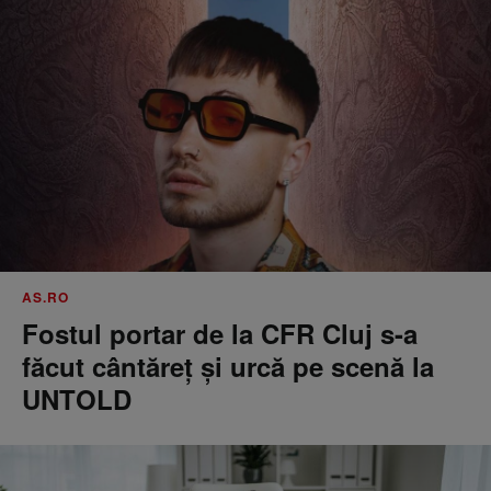
AS.RO
Fostul portar de la CFR Cluj s-a
făcut cântăreţ şi urcă pe scenă la
UNTOLD