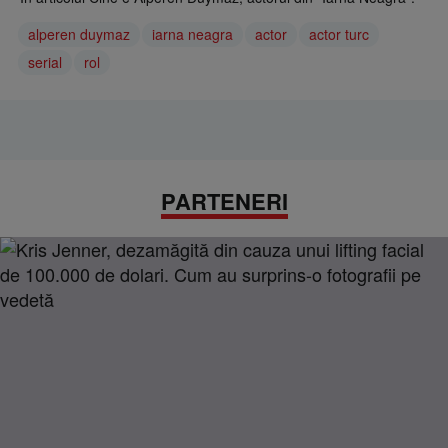
alperen duymaz
iarna neagra
actor
actor turc
serial
rol
PARTENERI