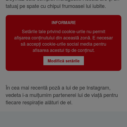
tatuaj pe spate cu chipul frumoasei lui iubite.
INFORMARE
Setările tale privind cookie-urile nu permit
afișarea conținutului din această zonă. E necesar
să accepți cookie-urile social media pentru
afisarea acestui tip de conținut.
Modifică setările
În cea mai recentă poză a lui de pe Instagram,
vedeta i-a mulțumim partenerei lui de viață pentru
fiecare respirație alături de el.