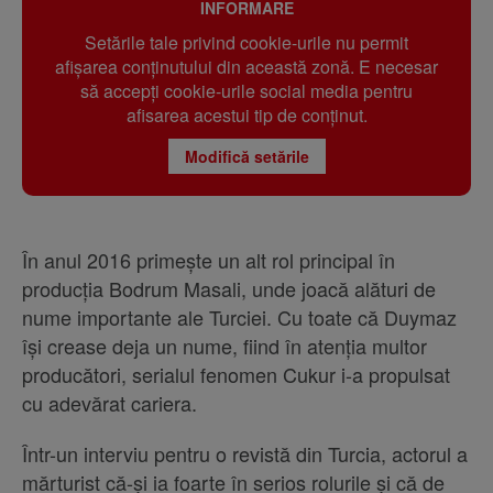
INFORMARE
Setările tale privind cookie-urile nu permit
afișarea conținutului din această zonă. E necesar
să accepți cookie-urile social media pentru
afisarea acestui tip de conținut.
Modifică setările
În anul 2016 primește un alt rol principal în
producția Bodrum Masali, unde joacă alături de
nume importante ale Turciei. Cu toate că Duymaz
își crease deja un nume, fiind în atenția multor
producători, serialul fenomen Cukur i-a propulsat
cu adevărat cariera.
Într-un interviu pentru o revistă din Turcia, actorul a
mărturist că-și ia foarte în serios rolurile și că de