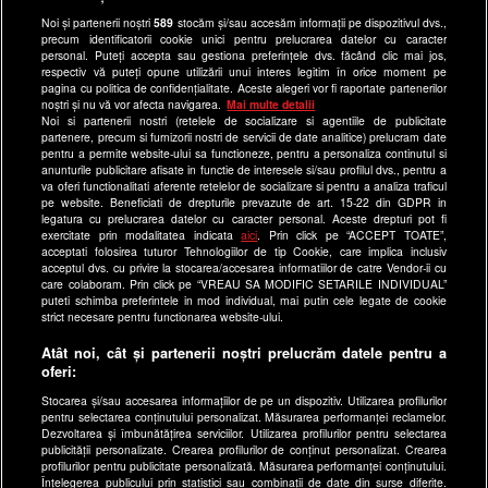
Noi și partenerii noștri
589
stocăm și/sau accesăm informații pe dispozitivul dvs.,
Program Happy Channel
precum identificatorii cookie unici pentru prelucrarea datelor cu caracter
Echipa editorială
personal. Puteți accepta sau gestiona preferințele dvs. făcând clic mai jos,
respectiv vă puteți opune utilizării unui interes legitim în orice moment pe
pagina cu politica de confidențialitate. Aceste alegeri vor fi raportate partenerilor
Site-uri Antena Group
noștri și nu vă vor afecta navigarea.
Mai multe detalii
Noi si partenerii nostri (retelele de socializare si agentiile de publicitate
a1.ro
partenere, precum si furnizorii nostri de servicii de date analitice) prelucram date
pentru a permite website-ului sa functioneze, pentru a personaliza continutul si
antenastars.ro
anunturile publicitare afisate in functie de interesele si/sau profilul dvs., pentru a
as.ro
va oferi functionalitati aferente retelelor de socializare si pentru a analiza traficul
pe website. Beneficiati de drepturile prevazute de art. 15-22 din GDPR in
catine.ro
legatura cu prelucrarea datelor cu caracter personal. Aceste drepturi pot fi
exercitate prin modalitatea indicata
aici
. Prin click pe “ACCEPT TOATE”,
chefi.ro
acceptati folosirea tuturor Tehnologiilor de tip Cookie, care implica inclusiv
acceptul dvs. cu privire la stocarea/accesarea informatiilor de catre Vendor-ii cu
deparinti.ro
care colaboram. Prin click pe “VREAU SA MODIFIC SETARILE INDIVIDUAL”
puteti schimba preferintele in mod individual, mai putin cele legate de cookie
medicool.ro
strict necesare pentru functionarea website-ului.
observatornews.ro
Atât noi, cât și partenerii noștri prelucrăm datele pentru a
spynews.ro
oferi:
useit.ro
Stocarea și/sau accesarea informațiilor de pe un dispozitiv. Utilizarea profilurilor
pentru selectarea conținutului personalizat. Măsurarea performanței reclamelor.
retetefeldefel.ro
Dezvoltarea și îmbunătățirea serviciilor. Utilizarea profilurilor pentru selectarea
zutv.ro
publicității personalizate. Crearea profilurilor de conținut personalizat. Crearea
profilurilor pentru publicitate personalizată. Măsurarea performanței conținutului.
Trends AntenaPLAY
Înțelegerea publicului prin statistici sau combinații de date din surse diferite.