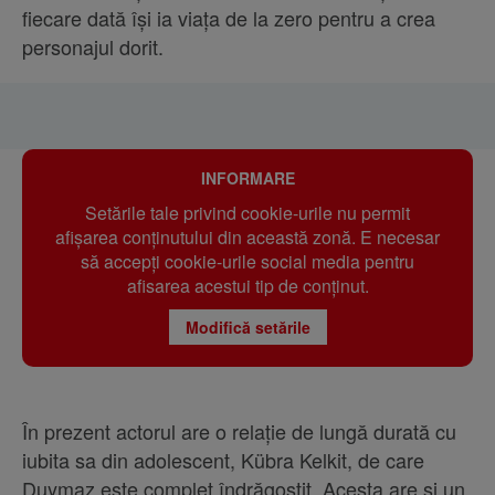
fiecare dată își ia viața de la zero pentru a crea
personajul dorit.
INFORMARE
Setările tale privind cookie-urile nu permit
afișarea conținutului din această zonă. E necesar
să accepți cookie-urile social media pentru
afisarea acestui tip de conținut.
Modifică setările
În prezent actorul are o relație de lungă durată cu
iubita sa din adolescent, Kübra Kelkit, de care
Duymaz este complet îndrăgostit. Acesta are și un