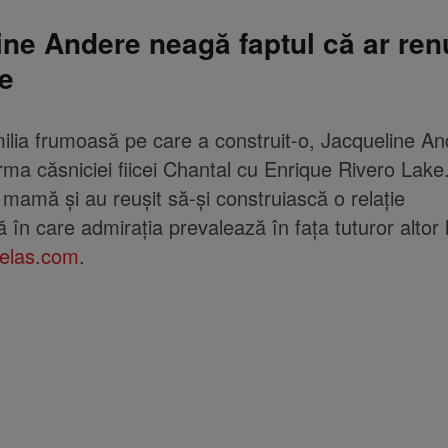
ine Andere neagă faptul că ar ren
ie
ilia frumoasă pe care a construit-o, Jacqueline An
rma căsniciei fiicei Chantal cu Enrique Rivero Lake.
 mamă și au reușit să-și construiască o relație
 în care admirația prevalează în fața tuturor altor l
velas.com
.