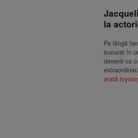
Jacquel
la actor
Pe lângă fam
bucurat în u
devenit ca o
extraordinară
arată tvyno