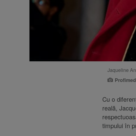
Jaqueline And
Profimed
Cu o diferenț
reală, Jacqu
respectuoasă
timpului în p