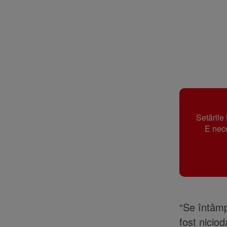
Setările
E nece
“Se întâmp
fost nicio