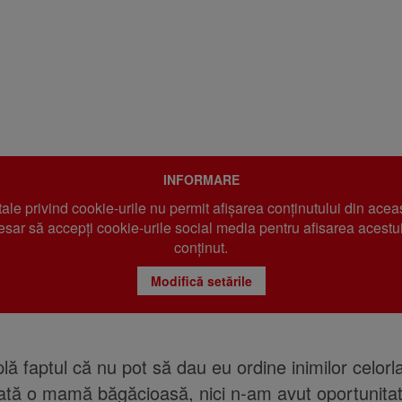
INFORMARE
 tale privind cookie-urile nu permit afișarea conținutului din acea
sar să accepți cookie-urile social media pentru afisarea acestui
conținut.
Modifică setările
lă faptul că nu pot să dau eu ordine inimilor celorl
dată o mamă băgăcioasă, nici n-am avut oportunita