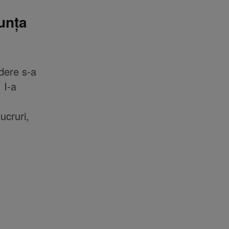
unța
dere s-a
 I-a
ucruri,