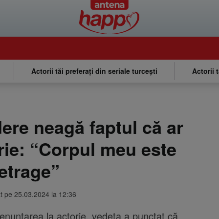
Actorii tăi preferați din seriale turcești
Actorii 
ere neagă faptul că ar
rie: “Corpul meu este
retrage”
at pe 25.03.2024 la 12:36
 renunțarea la actorie, vedeta a punctat că