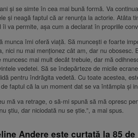
ani și se simte în cea mai bună formă. Va continua
le și neagă faptul că ar renunța la actorie. Atâta t
 îi va permite, așa cum a declarat în propriile conve
ă munca îmi oferă viață. Să muncești e foarte impo
, nici nu mai menționez cât am, dar nu obosesc. B
re muncesc mai mult decât trebuie, dar mă odihnesc 
vintele vedetei. Să se îndepărteze de micile ecran
lidă pentru îndrăgita vedetă. Cu toate acestea, est
 de faptul că la un moment dat se va întâmpla și ine
eu mă va retrage, o să-mi spună să mă opresc pen
nu știu, dar niciodată nu se știe.”, a mai spus.
line Andere este curtată la 85 de 