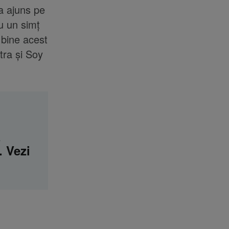
 a ajuns pe
u un simț
 bine acest
tra și Soy
ă
. Vezi