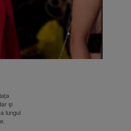
iața
ar și
-a lungul
te.