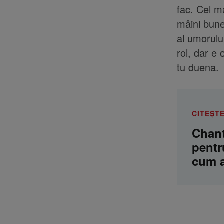
fac. Cel m
mâini bune
al umorulu
rol, dar e 
tu duena.
CITEȘTE
Chant
pentr
cum a