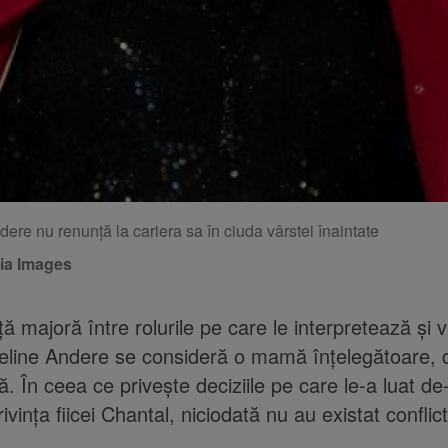
ere nu renunță la cariera sa în ciuda vârstei înaintate
ia Images
ă majoră între rolurile pe care le interpretează și v
eline Andere se consideră o mamă înțelegătoare, d
. În ceea ce privește deciziile pe care le-a luat de
rivința fiicei Chantal, niciodată nu au existat conflic