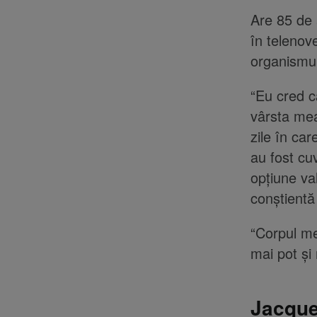
Are 85 de 
în telenove
organismul
“Eu cred c
vârsta mea
zile în ca
au fost cu
opțiune va
conștientă
“Corpul m
mai pot și 
Jacque