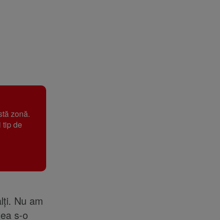
stă zonă.
 tip de
alți. Nu am
tea s-o