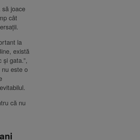
 să joace
imp cât
rsații.
rtant la
ine, există
și gata.”,
e nu este o
e
vitabilul.
tru că nu
ani