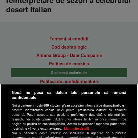
reinterpretare de sezon a celebrului
desert italian
Termeni si conditii
Cod deontologic
Antena Group - Date Companie
Politica de cookies
Gestionați preferințele
Politica de confidentialitate
Anunturi gratuite pe Lajumate.ro
Nouă ne pasă ca datele tale personale să rămână
confidențiale
Ultimele Stiri
Noi și partenerii noștri
589
stocăm și/sau accesăm informații pe dispozitivul dvs.,
Program Happy Channel
precum identificatorii cookie unici pentru prelucrarea datelor cu caracter
Echipa editorială
personal. Puteți accepta sau gestiona preferințele dvs. făcând clic mai jos,
respectiv vă puteți opune utilizării unui interes legitim în orice moment pe
pagina cu politica de confidențialitate. Aceste alegeri vor fi raportate partenerilor
Site-uri Antena Group
noștri și nu vă vor afecta navigarea.
Mai multe detalii
Noi si partenerii nostri (retelele de socializare si agentiile de publicitate
a1.ro
partenere, precum si furnizorii nostri de servicii de date analitice) prelucram date