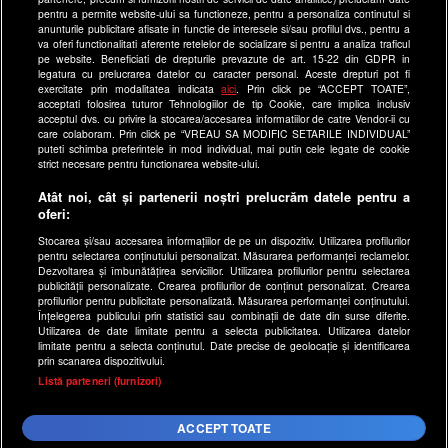
pentru a permite website-ului sa functioneze, pentru a personaliza continutul si
antenastars.ro
anunturile publicitare afisate in functie de interesele si/sau profilul dvs., pentru a
as.ro
va oferi functionalitati aferente retelelor de socializare si pentru a analiza traficul
pe website. Beneficiati de drepturile prevazute de art. 15-22 din GDPR in
catine.ro
legatura cu prelucrarea datelor cu caracter personal. Aceste drepturi pot fi
exercitate prin modalitatea indicata
aici
. Prin click pe “ACCEPT TOATE”,
chefi.ro
acceptati folosirea tuturor Tehnologiilor de tip Cookie, care implica inclusiv
acceptul dvs. cu privire la stocarea/accesarea informatiilor de catre Vendor-ii cu
deparinti.ro
care colaboram. Prin click pe “VREAU SA MODIFIC SETARILE INDIVIDUAL”
puteti schimba preferintele in mod individual, mai putin cele legate de cookie
medicool.ro
strict necesare pentru functionarea website-ului.
observatornews.ro
Atât noi, cât și partenerii noștri prelucrăm datele pentru a
spynews.ro
oferi:
useit.ro
Stocarea și/sau accesarea informațiilor de pe un dispozitiv. Utilizarea profilurilor
pentru selectarea conținutului personalizat. Măsurarea performanței reclamelor.
retetefeldefel.ro
Dezvoltarea și îmbunătățirea serviciilor. Utilizarea profilurilor pentru selectarea
zutv.ro
publicității personalizate. Crearea profilurilor de conținut personalizat. Crearea
profilurilor pentru publicitate personalizată. Măsurarea performanței conținutului.
Trends AntenaPLAY
Înțelegerea publicului prin statistici sau combinații de date din surse diferite.
Utilizarea de date limitate pentru a selecta publicitatea. Utilizarea datelor
AntenaPLAY
limitate pentru a selecta conținutul. Date precise de geolocație și identificarea
prin scanarea dispozitivului.
x
Listă parteneri (furnizori)
Acest site este creat si administrat de Digital Antena Group.
Toate drepturile rezervate.
ACCEPT TOATE