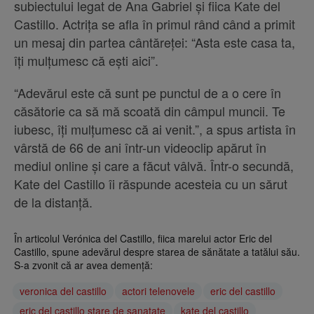
subiectului legat de Ana Gabriel și fiica Kate del
Castillo. Actrița se afla în primul rând când a primit
un mesaj din partea cântăreței: “Asta este casa ta,
îți mulțumesc că ești aici”.
“Adevărul este că sunt pe punctul de a o cere în
căsătorie ca să mă scoată din câmpul muncii. Te
iubesc, îți mulțumesc că ai venit.”, a spus artista în
vârstă de 66 de ani într-un videoclip apărut în
mediul online și care a făcut vâlvă. Într-o secundă,
Kate del Castillo îi răspunde acesteia cu un sărut
de la distanță.
În articolul Verónica del Castillo, fiica marelui actor Eric del
Castillo, spune adevărul despre starea de sănătate a tatălui său.
S-a zvonit că ar avea demență:
veronica del castillo
actori telenovele
eric del castillo
eric del castillo stare de sanatate
kate del castillo