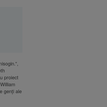
misogin.”,
eth
u proiect
 William
e genți ale