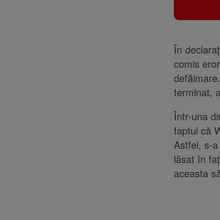
În declaraț
comis eror
defăimare.
terminat, 
Într-una d
faptul că W
Astfel, s-a
lăsat în fa
aceasta să