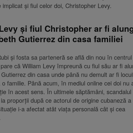
implicat și fiul celor doi, Christopher Levy.
Levy și fiul Christopher ar fi alun
beth Gutierrez din casa familiei
Rubi și fosta sa parteneră se află din nou în centrul
e pare că William Levy împreună cu fiul său ar fi al
 Gutierrez din casa unde până nu demult ar fi locui
o familie. Până acum, în mediul online cei doi nu a
ație în acest sens. În ultimele săptămâni, scandalul
 ia proporții după ce actorul de origine cubaneză a
tuație i-a afectat atât viața personală cât și cea
.