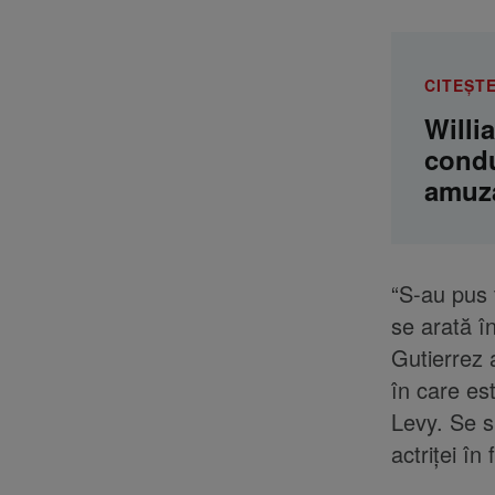
CITEȘTE
Willi
condu
amuza
“S-au pus t
se arată î
Gutierrez 
în care est
Levy. Se s
actriței în 