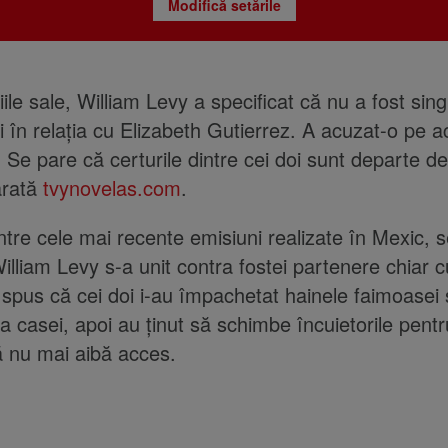
Modifică setările
iile sale, William Levy a specificat că nu a fost sin
i în relația cu Elizabeth Gutierrez. A acuzat-o pe 
 Se pare că certurile dintre cei doi sunt departe de 
arată
tvynovelas.com
.
intre cele mai recente emisiuni realizate în Mexic, 
illiam Levy s-a unit contra fostei partenere chiar cu
 spus că cei doi i-au împachetat hainele faimoasei ș
ța casei, apoi au ținut să schimbe încuietorile pent
 nu mai aibă acces.