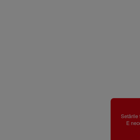
Setările
E nece