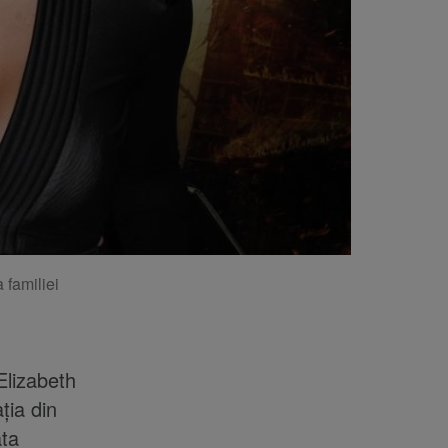
 familiei
Elizabeth
ția din
ata