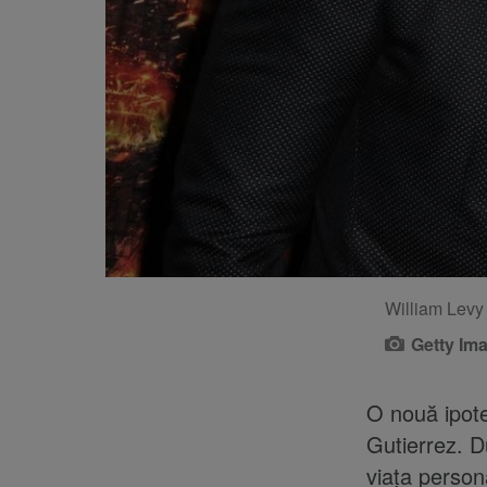
William Levy 
Getty Im
O nouă ipote
Gutierrez. D
viața person