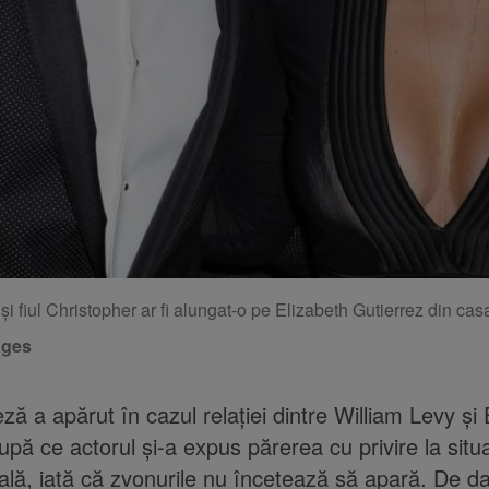
și fiul Christopher ar fi alungat-o pe Elizabeth Gutierrez din casa
ages
ză a apărut în cazul relației dintre William Levy și 
upă ce actorul și-a expus părerea cu privire la situa
ală, iată că zvonurile nu încetează să apară. De d