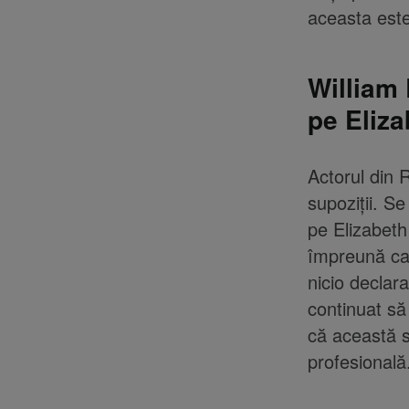
aceasta este 
William 
pe Eliza
Actorul din 
supoziții. S
pe Elizabeth
împreună ca 
nicio declar
continuat să
că această si
profesională