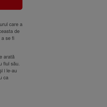
gurul care a
aceasta de
a se fi
se arată
 fiul său.
i i le-au
ru ca