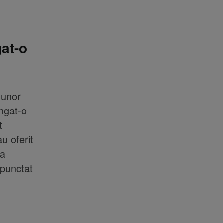
gat-o
 unor
ungat-o
t
u oferit
 a
 punctat