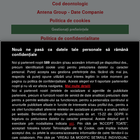
Cod deontologic
Antena Group - Date Companie
Politica de cookies
Gestionați preferințele
Politica de confidentialitate
Anunturi gratuite pe Lajumate.ro
Nouă ne pasă ca datele tale personale să rămână
confidențiale
Ultimele Stiri
Noi și partenerii noștri
589
stocăm și/sau accesăm informații pe dispozitivul dvs.,
Program Happy Channel
precum identificatorii cookie unici pentru prelucrarea datelor cu caracter
Echipa editorială
personal. Puteți accepta sau gestiona preferințele dvs. făcând clic mai jos,
respectiv vă puteți opune utilizării unui interes legitim în orice moment pe
pagina cu politica de confidențialitate. Aceste alegeri vor fi raportate partenerilor
Site-uri Antena Group
noștri și nu vă vor afecta navigarea.
Mai multe detalii
Noi si partenerii nostri (retelele de socializare si agentiile de publicitate
a1.ro
partenere, precum si furnizorii nostri de servicii de date analitice) prelucram date
pentru a permite website-ului sa functioneze, pentru a personaliza continutul si
antenastars.ro
anunturile publicitare afisate in functie de interesele si/sau profilul dvs., pentru a
as.ro
va oferi functionalitati aferente retelelor de socializare si pentru a analiza traficul
pe website. Beneficiati de drepturile prevazute de art. 15-22 din GDPR in
catine.ro
legatura cu prelucrarea datelor cu caracter personal. Aceste drepturi pot fi
exercitate prin modalitatea indicata
aici
. Prin click pe “ACCEPT TOATE”,
chefi.ro
acceptati folosirea tuturor Tehnologiilor de tip Cookie, care implica inclusiv
acceptul dvs. cu privire la stocarea/accesarea informatiilor de catre Vendor-ii cu
deparinti.ro
care colaboram. Prin click pe “VREAU SA MODIFIC SETARILE INDIVIDUAL”