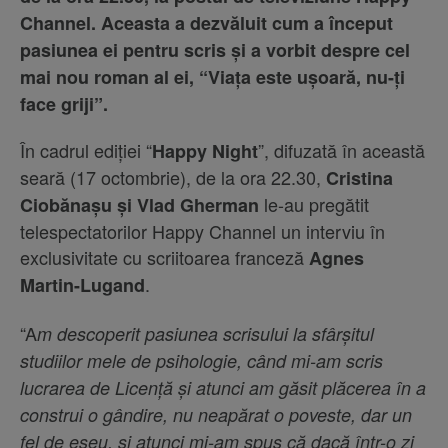
Channel. Aceasta a dezvăluit cum a început
pasiunea ei pentru scris și a vorbit despre cel
mai nou roman al ei, “Viața este ușoară, nu-ți
face griji”.
În cadrul ediției “
”, difuzată în această
Happy Night
seară (17 octombrie), de la ora 22.30,
Cristina
le-au pregătit
Ciobănașu și Vlad Gherman
telespectatorilor Happy Channel un interviu în
exclusivitate cu scriitoarea franceză
Agnes
.
Martin-Lugand
“A
m descoperit pasiunea scrisului la sfârșitul
studiilor mele de psihologie, când mi-am scris
lucrarea de Licență și atunci am găsit plăcerea în a
construi o gândire, nu neapărat o poveste, dar un
fel de eseu, și atunci mi-am spus că dacă într-o zi