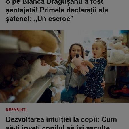
o pe Bianca Drăgușanu a fost
șantajată! Primele declarații ale
șatenei: „Un escroc"
DEPARINTI
Dezvoltarea intuiției la copii: Cum
să-ți înveți copilul să își asculte