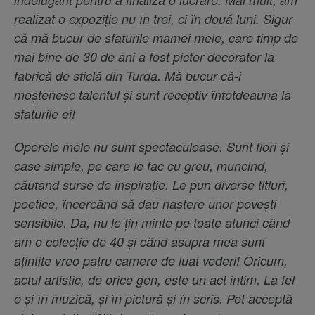
realizat o expoziție nu în trei, ci în două luni. Sigur
că mă bucur de sfaturile mamei mele, care timp de
mai bine de 30 de ani a fost pictor decorator la
fabrică de sticlă din Turda. Mă bucur că-i
moștenesc talentul și sunt receptiv întotdeauna la
sfaturile ei!
Operele mele nu sunt spectaculoase. Sunt flori și
case simple, pe care le fac cu greu, muncind,
căutand surse de inspirație. Le pun diverse titluri,
poetice, încercând să dau naștere unor povești
sensibile. Da, nu le țin minte pe toate atunci când
am o colecție de 40 și când asupra mea sunt
ațintite vreo patru camere de luat vederi! Oricum,
actul artistic, de orice gen, este un act intim. La fel
e și în muzică, și în pictură și în scris. Pot acceptă