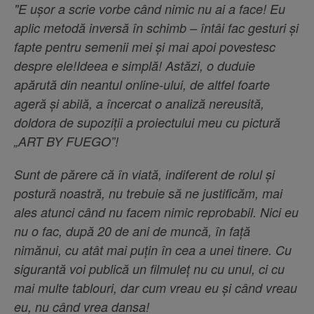
"E ușor a scrie vorbe când nimic nu ai a face! Eu
aplic metodă inversă în schimb – întâi fac gesturi și
fapte pentru semenii mei și mai apoi povestesc
despre ele!Ideea e simplă! Astăzi, o duduie
apărută din neantul online-ului, de altfel foarte
ageră și abilă, a încercat o analiză nereusită,
doldora de supoziții a proiectului meu cu pictură
„ART BY FUEGO”!
Sunt de părere că în viată, indiferent de rolul și
postură noastră, nu trebuie să ne justificăm, mai
ales atunci când nu facem nimic reprobabil. Nici eu
nu o fac, după 20 de ani de muncă, în față
nimănui, cu atât mai puțin în cea a unei tinere. Cu
sigurantă voi publică un filmuleț nu cu unul, ci cu
mai multe tablouri, dar cum vreau eu și când vreau
eu, nu când vrea dansa!