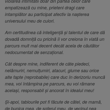
violarea intimitătii doar din partea celor care
empatizează cu mine, prieteni dragi care
intamplător au participat afectiv la nașterea
universului meu de culori.
Am certitudinea că inteligență și talentul de care dă
dovadă domniță cu pricină îi vor creiona în viată un
parcurs mult mai decent decât acela de căutător
nedocumentat de senzațional.
Cât despre mine, indiferent de câte piedeci,
nelămuriri, nemulțumiri, atacuri, glume sau orice
alte fapte (reprobabile) care duc în derizoriu muncă
mea, voi întâmpina pe parcurs, eu voi rămane
același, responsabil și ancorat în idealul meu!
Și-apoi, tablourile pot fi făcute de cătel, de mamă,
de bunica mea, de șoferul meu, de vecinul nea