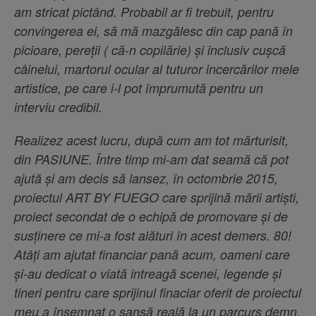
am stricat pictând. Probabil ar fi trebuit, pentru
convingerea ei, să mă mazgălesc din cap pană în
picioare, pereții ( că-n copilărie) și inclusiv cușcă
câinelui, martorul ocular al tuturor incercărilor mele
artistice, pe care i-l pot împrumută pentru un
interviu credibil.
Realizez acest lucru, după cum am tot mărturisit,
din PASIUNE. Între timp mi-am dat seamă că pot
ajută și am decis să lansez, în octombrie 2015,
proiectul ART BY FUEGO care sprijină mării artiști,
proiect secondat de o echipă de promovare și de
susținere ce mi-a fost alături în acest demers. 80!
Atâți am ajutat financiar pană acum, oameni care
și-au dedicat o viată intreagă scenei, legende și
tineri pentru care sprijinul finaciar oferit de proiectul
meu a însemnat o sansă reală la un parcurs demn.