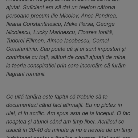
ajutat. Suficient era să dai un telefon câtorva
persoane precum Ilie Micolov, Anca Pandrea,
Ileana Constantinescu, Make Persa, George
Nicolescu, Lucky Marinescu, Floarea Ionită,
Tudorel Filimon, Aimee Iacobescu, Cornel
Constantiniu. Sau poate că și ei sunt impostori și
contribuie cu toții, alături de copiii ajutați de mine,
la teoria conspirației prin care incercăm să furăm
flagrant românii.
Ce uită tanăra este faptul că trebuie să te
documentezi când faci afirmații. Eu nu pictez în
ulei, ci în acrilic. Am spus asta de la început. O fac
noaptea și atunci când am timp liber. Acrilicul se
usucă în 30-40 de minute și nu e nevoie de un timp
indelugant pentru a finaliza o lucrare. Mai mult, am