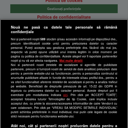
Politica de cookies
Gestionați preferințele
Politica de confidentialitate
Anunturi gratuite pe Lajumate.ro
Nouă ne pasă ca datele tale personale să rămână
confidențiale
Ultimele Stiri
Noi și partenerii noștri
589
stocăm și/sau accesăm informații pe dispozitivul dvs.,
Program Happy Channel
precum identificatorii cookie unici pentru prelucrarea datelor cu caracter
Echipa editorială
personal. Puteți accepta sau gestiona preferințele dvs. făcând clic mai jos,
respectiv vă puteți opune utilizării unui interes legitim în orice moment pe
pagina cu politica de confidențialitate. Aceste alegeri vor fi raportate partenerilor
Site-uri Antena Group
noștri și nu vă vor afecta navigarea.
Mai multe detalii
Noi si partenerii nostri (retelele de socializare si agentiile de publicitate
a1.ro
partenere, precum si furnizorii nostri de servicii de date analitice) prelucram date
pentru a permite website-ului sa functioneze, pentru a personaliza continutul si
antenastars.ro
anunturile publicitare afisate in functie de interesele si/sau profilul dvs., pentru a
as.ro
va oferi functionalitati aferente retelelor de socializare si pentru a analiza traficul
pe website. Beneficiati de drepturile prevazute de art. 15-22 din GDPR in
catine.ro
legatura cu prelucrarea datelor cu caracter personal. Aceste drepturi pot fi
exercitate prin modalitatea indicata
aici
. Prin click pe “ACCEPT TOATE”,
chefi.ro
acceptati folosirea tuturor Tehnologiilor de tip Cookie, care implica inclusiv
acceptul dvs. cu privire la stocarea/accesarea informatiilor de catre Vendor-ii cu
deparinti.ro
care colaboram. Prin click pe “VREAU SA MODIFIC SETARILE INDIVIDUAL”
puteti schimba preferintele in mod individual, mai putin cele legate de cookie
medicool.ro
strict necesare pentru functionarea website-ului.
observatornews.ro
Atât noi, cât și partenerii noștri prelucrăm datele pentru a