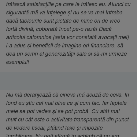
trăiască satisfacțiile pe care le trăiesc eu. Atunci cu
sigurantă mă va înțelege și nu se va mai întreba
dacă tablourile sunt pictate de mine ori de vreo
fortă divină, coborată încet pe-o rază! Dacă
articolul calomnios (asta vor constată avocații mei)
i-a adus și beneficii de imagine ori financiare, să
dea un semn al generozității sale și să-mi urmeze
exemplul!
Nu mă deranjează că cineva mă acuză de ceva. În
fond eu știu cel mai bine ce și cum fac. Iar faptele
mele se pot vedea și se pot probă. Cu atât mai
mult cu cât este o activitate transparentă din punct
de vedere fiscal, plătind taxe și impozite
înrobitoare. Nu poți afirmă în schimb că nu am