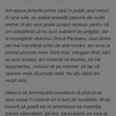
Am expus picturile prima oară în public anul trecut,
în luna iulie, eu având această pasiune de multă
vreme. N-am avut poate curajul necesar pentru că
am considerat că nu sunt suficient de pregătit, dar
la incurajările doamnei Doină Păuleanu, unul dintre
cei mai importanți critici de artă români, am scos la
lumină picturile mele. Între timp, stângaci fiind, căci
eu sunt amator, am încercat să studiez, să mă
documentez, inclusiv de pe internet, să fac că
operele mele să prindă viată. Nu știu dacă am
reușit asta.
Ideea e că domnișoară consideră că pictură se
face musai în mizerie ori în sorț de bucătărie. M-aș
bucură să poată să-mi amortizeze ea investiția
tuturor pijamalelor, gecilor, hanoracelor pe care le-