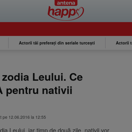
Actorii tăi preferați din seriale turcești
Actorii 
n zodia Leului. Ce
pentru nativii
at pe 12.06.2016 la 12:55
dia Leului, iar timp de două zile, nativii vor