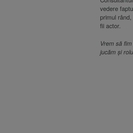
vedere fapt
primul rând
fii actor.
Vrem să fim v
jucăm și rol