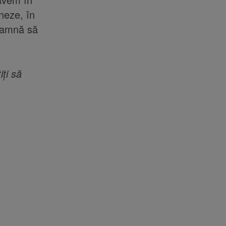
neze, în
eamnă să
iți să