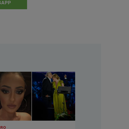
SAPP
.RO