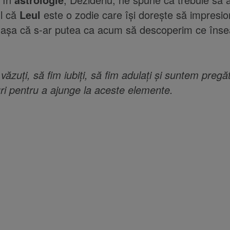
ul că
Leul
este o zodie care își dorește să impresio
, așa că s-ar putea ca acum să descoperim ce îns
ăzuți, să fim iubiți, să fim adulați și suntem pregăt
uri pentru a ajunge la aceste elemente.