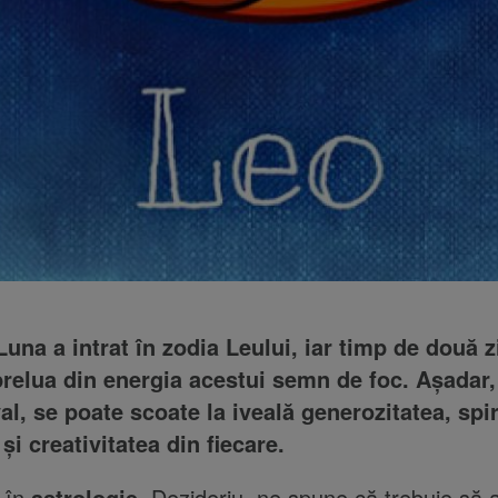
Luna a intrat în zodia Leului, iar timp de două zi
 prelua din energia acestui semn de foc. Așadar,
al, se poate scoate la iveală generozitatea, spir
i creativitatea din fiecare.
l în
astrologie
, Dezideriu, ne spune că trebuie să