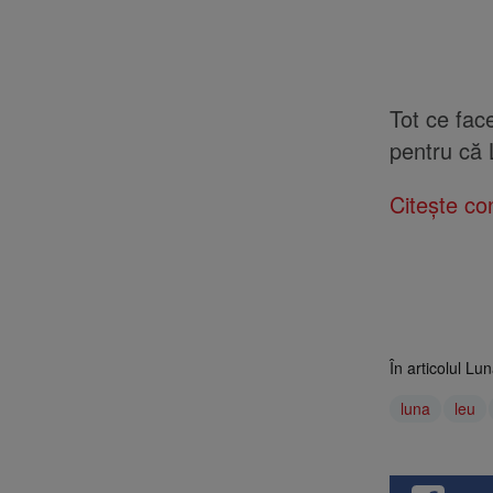
Tot ce fac
pentru că L
Citește con
În articolul Lu
luna
leu