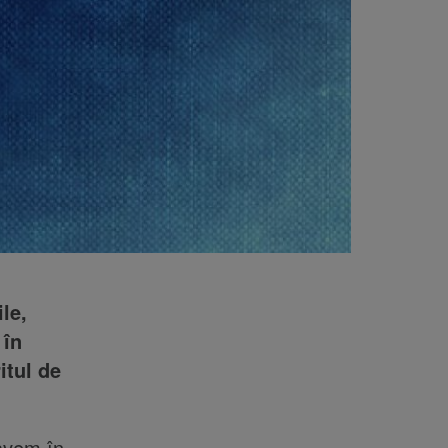
le,
 în
itul de
 avem în