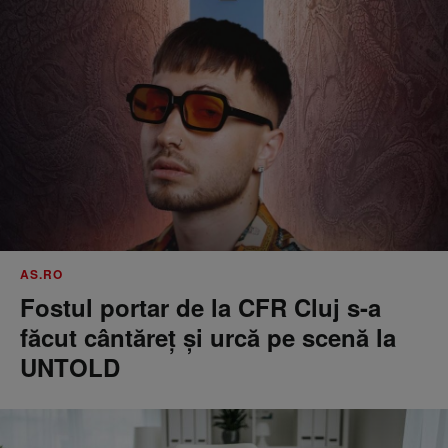
AS.RO
Fostul portar de la CFR Cluj s-a
făcut cântăreţ şi urcă pe scenă la
UNTOLD