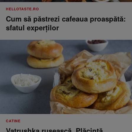
HELLOTASTE.RO
Cum să păstrezi cafeaua proaspătă:
sfatul experților
CATINE
Vatrushka rusească. Plăcintă