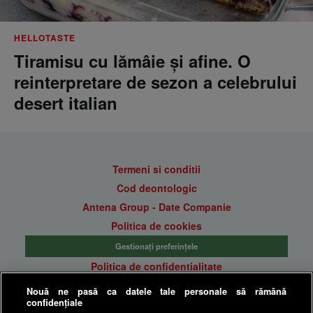
HELLOTASTE
Tiramisu cu lămâie și afine. O
reinterpretare de sezon a celebrului
desert italian
Termeni si conditii
Cod deontologic
Antena Group - Date Companie
Politica de cookies
Gestionați preferințele
Politica de confidentialitate
Anunturi gratuite pe Lajumate.ro
Nouă ne pasă ca datele tale personale să rămână
confidențiale
Ultimele Stiri