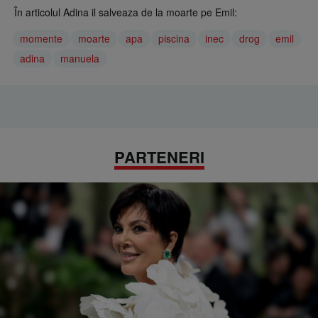
În articolul Adina il salveaza de la moarte pe Emil:
momente
moarte
apa
piscina
inec
drog
emil
adina
manuela
PARTENERI