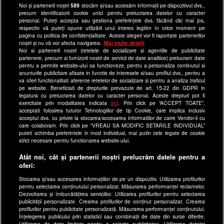
Noi și partenerii noștri
589
stocăm și/sau accesăm informații pe dispozitivul dvs.,
Program Happy Channel
precum identificatorii cookie unici pentru prelucrarea datelor cu caracter
Echipa editorială
personal. Puteți accepta sau gestiona preferințele dvs. făcând clic mai jos,
respectiv vă puteți opune utilizării unui interes legitim în orice moment pe
pagina cu politica de confidențialitate. Aceste alegeri vor fi raportate partenerilor
Site-uri Antena Group
noștri și nu vă vor afecta navigarea.
Mai multe detalii
Noi si partenerii nostri (retelele de socializare si agentiile de publicitate
a1.ro
partenere, precum si furnizorii nostri de servicii de date analitice) prelucram date
pentru a permite website-ului sa functioneze, pentru a personaliza continutul si
antenastars.ro
anunturile publicitare afisate in functie de interesele si/sau profilul dvs., pentru a
as.ro
va oferi functionalitati aferente retelelor de socializare si pentru a analiza traficul
pe website. Beneficiati de drepturile prevazute de art. 15-22 din GDPR in
catine.ro
legatura cu prelucrarea datelor cu caracter personal. Aceste drepturi pot fi
exercitate prin modalitatea indicata
aici
. Prin click pe “ACCEPT TOATE”,
chefi.ro
acceptati folosirea tuturor Tehnologiilor de tip Cookie, care implica inclusiv
acceptul dvs. cu privire la stocarea/accesarea informatiilor de catre Vendor-ii cu
deparinti.ro
care colaboram. Prin click pe “VREAU SA MODIFIC SETARILE INDIVIDUAL”
puteti schimba preferintele in mod individual, mai putin cele legate de cookie
medicool.ro
strict necesare pentru functionarea website-ului.
observatornews.ro
Atât noi, cât și partenerii noștri prelucrăm datele pentru a
spynews.ro
oferi:
useit.ro
Stocarea și/sau accesarea informațiilor de pe un dispozitiv. Utilizarea profilurilor
pentru selectarea conținutului personalizat. Măsurarea performanței reclamelor.
retetefeldefel.ro
Dezvoltarea și îmbunătățirea serviciilor. Utilizarea profilurilor pentru selectarea
zutv.ro
publicității personalizate. Crearea profilurilor de conținut personalizat. Crearea
profilurilor pentru publicitate personalizată. Măsurarea performanței conținutului.
Trends AntenaPLAY
Înțelegerea publicului prin statistici sau combinații de date din surse diferite.
Utilizarea de date limitate pentru a selecta publicitatea. Utilizarea datelor