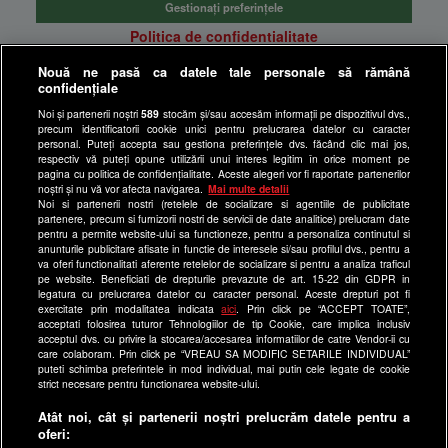
Gestionați preferințele
Politica de confidentialitate
Anunturi gratuite pe Lajumate.ro
Nouă ne pasă ca datele tale personale să rămână
confidențiale
Ultimele Stiri
Noi și partenerii noștri
589
stocăm și/sau accesăm informații pe dispozitivul dvs.,
Program Happy Channel
precum identificatorii cookie unici pentru prelucrarea datelor cu caracter
Echipa editorială
personal. Puteți accepta sau gestiona preferințele dvs. făcând clic mai jos,
respectiv vă puteți opune utilizării unui interes legitim în orice moment pe
pagina cu politica de confidențialitate. Aceste alegeri vor fi raportate partenerilor
Site-uri Antena Group
noștri și nu vă vor afecta navigarea.
Mai multe detalii
Noi si partenerii nostri (retelele de socializare si agentiile de publicitate
a1.ro
partenere, precum si furnizorii nostri de servicii de date analitice) prelucram date
pentru a permite website-ului sa functioneze, pentru a personaliza continutul si
antenastars.ro
anunturile publicitare afisate in functie de interesele si/sau profilul dvs., pentru a
as.ro
va oferi functionalitati aferente retelelor de socializare si pentru a analiza traficul
pe website. Beneficiati de drepturile prevazute de art. 15-22 din GDPR in
catine.ro
legatura cu prelucrarea datelor cu caracter personal. Aceste drepturi pot fi
exercitate prin modalitatea indicata
aici
. Prin click pe “ACCEPT TOATE”,
chefi.ro
acceptati folosirea tuturor Tehnologiilor de tip Cookie, care implica inclusiv
acceptul dvs. cu privire la stocarea/accesarea informatiilor de catre Vendor-ii cu
deparinti.ro
care colaboram. Prin click pe “VREAU SA MODIFIC SETARILE INDIVIDUAL”
puteti schimba preferintele in mod individual, mai putin cele legate de cookie
medicool.ro
strict necesare pentru functionarea website-ului.
observatornews.ro
Atât noi, cât și partenerii noștri prelucrăm datele pentru a
spynews.ro
oferi: