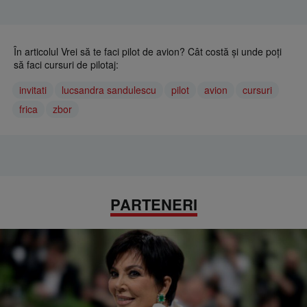
În articolul Vrei să te faci pilot de avion? Cât costă și unde poți
să faci cursuri de pilotaj:
invitati
lucsandra sandulescu
pilot
avion
cursuri
frica
zbor
PARTENERI