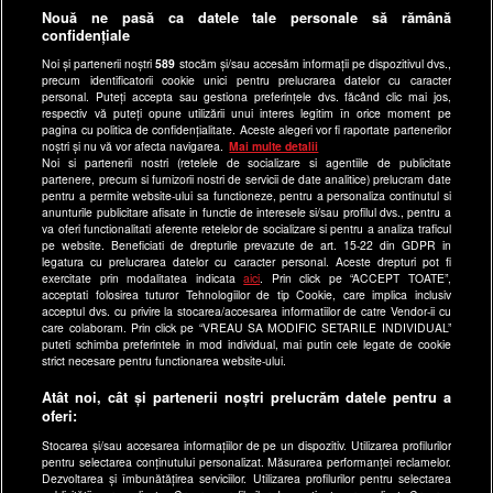
Anunturi gratuite pe Lajumate.ro
Nouă ne pasă ca datele tale personale să rămână
confidențiale
Ultimele Stiri
Noi și partenerii noștri
589
stocăm și/sau accesăm informații pe dispozitivul dvs.,
Program Happy Channel
precum identificatorii cookie unici pentru prelucrarea datelor cu caracter
Echipa editorială
personal. Puteți accepta sau gestiona preferințele dvs. făcând clic mai jos,
respectiv vă puteți opune utilizării unui interes legitim în orice moment pe
pagina cu politica de confidențialitate. Aceste alegeri vor fi raportate partenerilor
Site-uri Antena Group
noștri și nu vă vor afecta navigarea.
Mai multe detalii
Noi si partenerii nostri (retelele de socializare si agentiile de publicitate
a1.ro
partenere, precum si furnizorii nostri de servicii de date analitice) prelucram date
pentru a permite website-ului sa functioneze, pentru a personaliza continutul si
antenastars.ro
anunturile publicitare afisate in functie de interesele si/sau profilul dvs., pentru a
as.ro
va oferi functionalitati aferente retelelor de socializare si pentru a analiza traficul
pe website. Beneficiati de drepturile prevazute de art. 15-22 din GDPR in
catine.ro
legatura cu prelucrarea datelor cu caracter personal. Aceste drepturi pot fi
exercitate prin modalitatea indicata
aici
. Prin click pe “ACCEPT TOATE”,
chefi.ro
acceptati folosirea tuturor Tehnologiilor de tip Cookie, care implica inclusiv
acceptul dvs. cu privire la stocarea/accesarea informatiilor de catre Vendor-ii cu
deparinti.ro
care colaboram. Prin click pe “VREAU SA MODIFIC SETARILE INDIVIDUAL”
puteti schimba preferintele in mod individual, mai putin cele legate de cookie
medicool.ro
strict necesare pentru functionarea website-ului.
observatornews.ro
Atât noi, cât și partenerii noștri prelucrăm datele pentru a
spynews.ro
oferi:
useit.ro
Stocarea și/sau accesarea informațiilor de pe un dispozitiv. Utilizarea profilurilor
pentru selectarea conținutului personalizat. Măsurarea performanței reclamelor.
retetefeldefel.ro
Dezvoltarea și îmbunătățirea serviciilor. Utilizarea profilurilor pentru selectarea