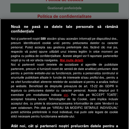
Gestionați preferințele
Politica de confidentialitate
Anunturi gratuite pe Lajumate.ro
Nouă ne pasă ca datele tale personale să rămână
confidențiale
Ultimele Stiri
Noi și partenerii noștri
589
stocăm și/sau accesăm informații pe dispozitivul dvs.,
Program Happy Channel
precum identificatorii cookie unici pentru prelucrarea datelor cu caracter
Echipa editorială
personal. Puteți accepta sau gestiona preferințele dvs. făcând clic mai jos,
respectiv vă puteți opune utilizării unui interes legitim în orice moment pe
pagina cu politica de confidențialitate. Aceste alegeri vor fi raportate partenerilor
Site-uri Antena Group
noștri și nu vă vor afecta navigarea.
Mai multe detalii
Noi si partenerii nostri (retelele de socializare si agentiile de publicitate
a1.ro
partenere, precum si furnizorii nostri de servicii de date analitice) prelucram date
pentru a permite website-ului sa functioneze, pentru a personaliza continutul si
antenastars.ro
anunturile publicitare afisate in functie de interesele si/sau profilul dvs., pentru a
as.ro
va oferi functionalitati aferente retelelor de socializare si pentru a analiza traficul
pe website. Beneficiati de drepturile prevazute de art. 15-22 din GDPR in
catine.ro
legatura cu prelucrarea datelor cu caracter personal. Aceste drepturi pot fi
exercitate prin modalitatea indicata
aici
. Prin click pe “ACCEPT TOATE”,
chefi.ro
acceptati folosirea tuturor Tehnologiilor de tip Cookie, care implica inclusiv
acceptul dvs. cu privire la stocarea/accesarea informatiilor de catre Vendor-ii cu
deparinti.ro
care colaboram. Prin click pe “VREAU SA MODIFIC SETARILE INDIVIDUAL”
puteti schimba preferintele in mod individual, mai putin cele legate de cookie
medicool.ro
strict necesare pentru functionarea website-ului.
observatornews.ro
Atât noi, cât și partenerii noștri prelucrăm datele pentru a
spynews.ro