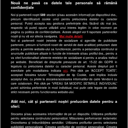
Anunturi gratuite pe Lajumate.ro
Nouă ne pasă ca datele tale personale să rămână
confidențiale
Ultimele Stiri
Noi și partenerii noștri
589
stocăm și/sau accesăm informații pe dispozitivul dvs.,
Program Happy Channel
precum identificatorii cookie unici pentru prelucrarea datelor cu caracter
Echipa editorială
personal. Puteți accepta sau gestiona preferințele dvs. făcând clic mai jos,
respectiv vă puteți opune utilizării unui interes legitim în orice moment pe
pagina cu politica de confidențialitate. Aceste alegeri vor fi raportate partenerilor
Site-uri Antena Group
noștri și nu vă vor afecta navigarea.
Mai multe detalii
Noi si partenerii nostri (retelele de socializare si agentiile de publicitate
a1.ro
partenere, precum si furnizorii nostri de servicii de date analitice) prelucram date
pentru a permite website-ului sa functioneze, pentru a personaliza continutul si
antenastars.ro
anunturile publicitare afisate in functie de interesele si/sau profilul dvs., pentru a
as.ro
va oferi functionalitati aferente retelelor de socializare si pentru a analiza traficul
pe website. Beneficiati de drepturile prevazute de art. 15-22 din GDPR in
catine.ro
legatura cu prelucrarea datelor cu caracter personal. Aceste drepturi pot fi
exercitate prin modalitatea indicata
aici
. Prin click pe “ACCEPT TOATE”,
chefi.ro
acceptati folosirea tuturor Tehnologiilor de tip Cookie, care implica inclusiv
acceptul dvs. cu privire la stocarea/accesarea informatiilor de catre Vendor-ii cu
deparinti.ro
care colaboram. Prin click pe “VREAU SA MODIFIC SETARILE INDIVIDUAL”
puteti schimba preferintele in mod individual, mai putin cele legate de cookie
medicool.ro
strict necesare pentru functionarea website-ului.
observatornews.ro
Atât noi, cât și partenerii noștri prelucrăm datele pentru a
spynews.ro
oferi:
useit.ro
Stocarea și/sau accesarea informațiilor de pe un dispozitiv. Utilizarea profilurilor
pentru selectarea conținutului personalizat. Măsurarea performanței reclamelor.
retetefeldefel.ro
Dezvoltarea și îmbunătățirea serviciilor. Utilizarea profilurilor pentru selectarea
zutv.ro
publicității personalizate. Crearea profilurilor de conținut personalizat. Crearea