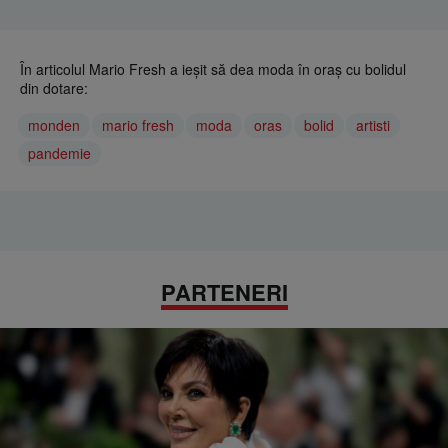
În articolul Mario Fresh a ieșit să dea moda în oraș cu bolidul
din dotare:
monden
mario fresh
moda
oras
bolid
artisti
pandemie
PARTENERI