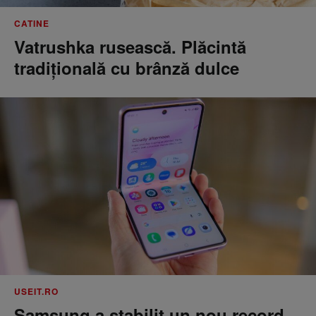
CATINE
Vatrushka rusească. Plăcintă
tradițională cu brânză dulce
USEIT.RO
Samsung a stabilit un nou record