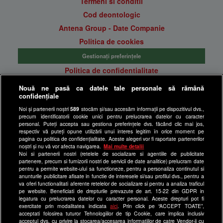
Termeni si conditii
Cod deontologic
Antena Group - Date Companie
Politica de cookies
Gestionați preferințele
Politica de confidentialitate
Anunturi gratuite pe Lajumate.ro
Nouă ne pasă ca datele tale personale să rămână
confidențiale
Ultimele Stiri
Noi și partenerii noștri
589
stocăm și/sau accesăm informații pe dispozitivul dvs.,
Program Happy Channel
precum identificatorii cookie unici pentru prelucrarea datelor cu caracter
Echipa editorială
personal. Puteți accepta sau gestiona preferințele dvs. făcând clic mai jos,
respectiv vă puteți opune utilizării unui interes legitim în orice moment pe
pagina cu politica de confidențialitate. Aceste alegeri vor fi raportate partenerilor
Site-uri Antena Group
noștri și nu vă vor afecta navigarea.
Mai multe detalii
Noi si partenerii nostri (retelele de socializare si agentiile de publicitate
a1.ro
partenere, precum si furnizorii nostri de servicii de date analitice) prelucram date
pentru a permite website-ului sa functioneze, pentru a personaliza continutul si
antenastars.ro
anunturile publicitare afisate in functie de interesele si/sau profilul dvs., pentru a
as.ro
va oferi functionalitati aferente retelelor de socializare si pentru a analiza traficul
pe website. Beneficiati de drepturile prevazute de art. 15-22 din GDPR in
catine.ro
legatura cu prelucrarea datelor cu caracter personal. Aceste drepturi pot fi
exercitate prin modalitatea indicata
aici
. Prin click pe “ACCEPT TOATE”,
chefi.ro
acceptati folosirea tuturor Tehnologiilor de tip Cookie, care implica inclusiv
acceptul dvs. cu privire la stocarea/accesarea informatiilor de catre Vendor-ii cu