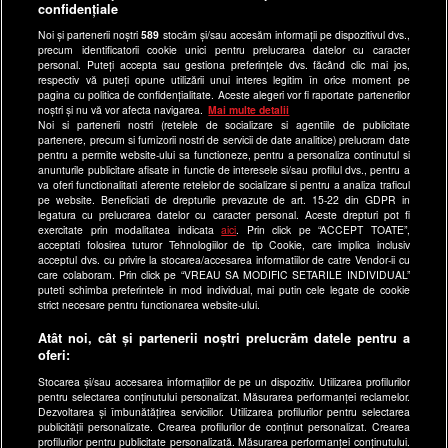
confidențiale
Ultimele Stiri
Noi și partenerii noștri
589
stocăm și/sau accesăm informații pe dispozitivul dvs.,
Program Happy Channel
precum identificatorii cookie unici pentru prelucrarea datelor cu caracter
Echipa editorială
personal. Puteți accepta sau gestiona preferințele dvs. făcând clic mai jos,
respectiv vă puteți opune utilizării unui interes legitim în orice moment pe
pagina cu politica de confidențialitate. Aceste alegeri vor fi raportate partenerilor
Site-uri Antena Group
noștri și nu vă vor afecta navigarea.
Mai multe detalii
Noi si partenerii nostri (retelele de socializare si agentiile de publicitate
a1.ro
partenere, precum si furnizorii nostri de servicii de date analitice) prelucram date
pentru a permite website-ului sa functioneze, pentru a personaliza continutul si
antenastars.ro
anunturile publicitare afisate in functie de interesele si/sau profilul dvs., pentru a
as.ro
va oferi functionalitati aferente retelelor de socializare si pentru a analiza traficul
pe website. Beneficiati de drepturile prevazute de art. 15-22 din GDPR in
catine.ro
legatura cu prelucrarea datelor cu caracter personal. Aceste drepturi pot fi
exercitate prin modalitatea indicata
aici
. Prin click pe “ACCEPT TOATE”,
chefi.ro
acceptati folosirea tuturor Tehnologiilor de tip Cookie, care implica inclusiv
acceptul dvs. cu privire la stocarea/accesarea informatiilor de catre Vendor-ii cu
deparinti.ro
care colaboram. Prin click pe “VREAU SA MODIFIC SETARILE INDIVIDUAL”
puteti schimba preferintele in mod individual, mai putin cele legate de cookie
medicool.ro
strict necesare pentru functionarea website-ului.
observatornews.ro
Atât noi, cât și partenerii noștri prelucrăm datele pentru a
spynews.ro
oferi:
useit.ro
Stocarea și/sau accesarea informațiilor de pe un dispozitiv. Utilizarea profilurilor
pentru selectarea conținutului personalizat. Măsurarea performanței reclamelor.
retetefeldefel.ro
Dezvoltarea și îmbunătățirea serviciilor. Utilizarea profilurilor pentru selectarea
zutv.ro
publicității personalizate. Crearea profilurilor de conținut personalizat. Crearea
profilurilor pentru publicitate personalizată. Măsurarea performanței conținutului.