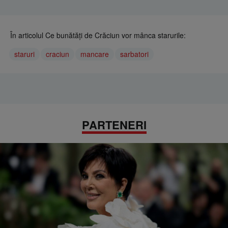
În articolul Ce bunătăți de Crăciun vor mânca starurile:
staruri
craciun
mancare
sarbatori
PARTENERI