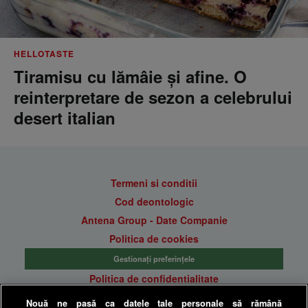
HELLOTASTE
Tiramisu cu lămâie și afine. O
reinterpretare de sezon a celebrului
desert italian
Termeni si conditii
Cod deontologic
Antena Group - Date Companie
Politica de cookies
Gestionați preferințele
Politica de confidentialitate
Anunturi gratuite pe Lajumate.ro
Nouă ne pasă ca datele tale personale să rămână