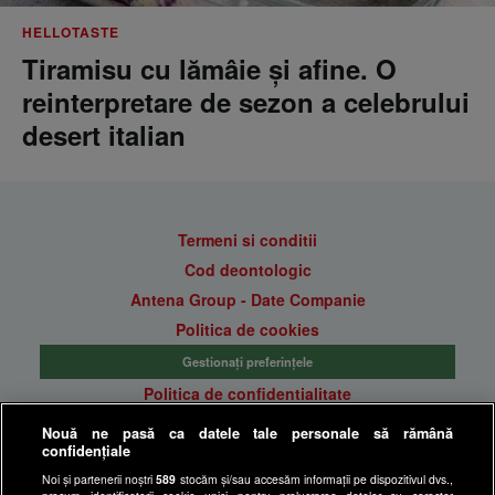
HELLOTASTE
Tiramisu cu lămâie și afine. O
reinterpretare de sezon a celebrului
desert italian
Termeni si conditii
Cod deontologic
Antena Group - Date Companie
Politica de cookies
Gestionați preferințele
Politica de confidentialitate
Anunturi gratuite pe Lajumate.ro
Nouă ne pasă ca datele tale personale să rămână
confidențiale
Ultimele Stiri
Noi și partenerii noștri
589
stocăm și/sau accesăm informații pe dispozitivul dvs.,
Program Happy Channel