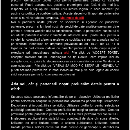
precum identificatorii cookie unici pentru prelucrarea datelor cu caracter
Echipa editorială
personal. Puteți accepta sau gestiona preferințele dvs. făcând clic mai jos,
respectiv vă puteți opune utilizării unui interes legitim în orice moment pe
pagina cu politica de confidențialitate. Aceste alegeri vor fi raportate partenerilor
Site-uri Antena Group
noștri și nu vă vor afecta navigarea.
Mai multe detalii
Noi si partenerii nostri (retelele de socializare si agentiile de publicitate
a1.ro
partenere, precum si furnizorii nostri de servicii de date analitice) prelucram date
pentru a permite website-ului sa functioneze, pentru a personaliza continutul si
antenastars.ro
anunturile publicitare afisate in functie de interesele si/sau profilul dvs., pentru a
as.ro
va oferi functionalitati aferente retelelor de socializare si pentru a analiza traficul
pe website. Beneficiati de drepturile prevazute de art. 15-22 din GDPR in
catine.ro
legatura cu prelucrarea datelor cu caracter personal. Aceste drepturi pot fi
exercitate prin modalitatea indicata
aici
. Prin click pe “ACCEPT TOATE”,
chefi.ro
acceptati folosirea tuturor Tehnologiilor de tip Cookie, care implica inclusiv
acceptul dvs. cu privire la stocarea/accesarea informatiilor de catre Vendor-ii cu
deparinti.ro
care colaboram. Prin click pe “VREAU SA MODIFIC SETARILE INDIVIDUAL”
puteti schimba preferintele in mod individual, mai putin cele legate de cookie
medicool.ro
strict necesare pentru functionarea website-ului.
observatornews.ro
Atât noi, cât și partenerii noștri prelucrăm datele pentru a
spynews.ro
oferi:
useit.ro
Stocarea și/sau accesarea informațiilor de pe un dispozitiv. Utilizarea profilurilor
pentru selectarea conținutului personalizat. Măsurarea performanței reclamelor.
retetefeldefel.ro
Dezvoltarea și îmbunătățirea serviciilor. Utilizarea profilurilor pentru selectarea
zutv.ro
publicității personalizate. Crearea profilurilor de conținut personalizat. Crearea
profilurilor pentru publicitate personalizată. Măsurarea performanței conținutului.
Trends AntenaPLAY
Înțelegerea publicului prin statistici sau combinații de date din surse diferite.
Utilizarea de date limitate pentru a selecta publicitatea. Utilizarea datelor
AntenaPLAY
limitate pentru a selecta conținutul. Date precise de geolocație și identificarea