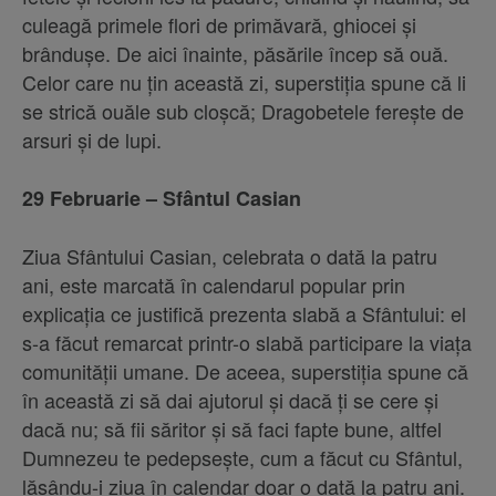
culeagă primele flori de primăvară, ghiocei şi
brânduşe. De aici înainte, păsările încep să ouă.
Celor care nu ţin această zi, superstiţia spune că li
se strică ouăle sub cloşcă; Dragobetele fereşte de
arsuri şi de lupi.
29 Februarie – Sfântul Casian
Ziua Sfântului Casian, celebrata o dată la patru
ani, este marcată în calendarul popular prin
explicaţia ce justifică prezenta slabă a Sfântului: el
s-a făcut remarcat printr-o slabă participare la viaţa
comunităţii umane. De aceea, superstiţia spune că
în această zi să dai ajutorul şi dacă ţi se cere şi
dacă nu; să fii săritor şi să faci fapte bune, altfel
Dumnezeu te pedepseşte, cum a făcut cu Sfântul,
lăsându-i ziua în calendar doar o dată la patru ani.