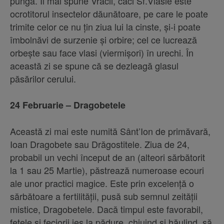
pungă. Îi mai spune Vracii, căci Sf.Vlasie este
ocrotitorul insectelor dăunătoare, pe care le poate
trimite celor ce nu ţin ziua lui la cinste, şi-i poate
îmbolnăvi de surzenie şi orbire; cel ce lucrează
orbeşte sau face vlasi (viermişori) în urechi. În
această zi se spune că se dezleagă glasul
păsărilor cerului.
24 Februarie – Dragobetele
Această zi mai este numită Sânt’Ion de primăvară,
Ioan Dragobete sau Drăgostitele. Ziua de 24,
probabil un vechi început de an (alteori sărbătorit
la 1 sau 25 Martie), păstrează numeroase ecouri
ale unor practici magice. Este prin excelenţă o
sărbătoare a fertilităţii, pusă sub semnul zeităţii
mistice, Dragobetele. Dacă timpul este favorabil,
fetele şi feciorii ies la pădure, chiuind şi hăulind, să