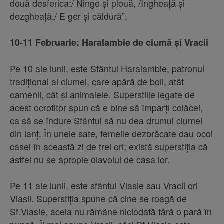
două desferica:/ Ninge şi plouă, /Îngheaţă şi
dezgheaţă,/ E ger şi căldură”.
10-11 Februarie: Haralambie de ciumă şi Vracii
Pe 10 ale lunii, este Sfântul Haralambie, patronul
tradiţional al ciumei, care apără de boli, atât
oamenii, cât şi animalele. Superstiile legate de
acest ocrotitor spun că e bine să împarţi colăcei,
ca să se îndure Sfântul să nu dea drumul ciumei
din lanţ. În unele sate, femeile dezbrăcate dau ocol
casei în această zi de trei ori; există superstiţia că
astfel nu se apropie diavolul de casa lor.
Pe 11 ale lunii, este sfântul Vlasie sau Vracii ori
Vlasii. Superstiţia spune că cine se roagă de
Sf.Vlasie, acela nu rămâne niciodată fără o pară în