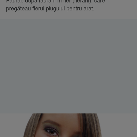
Făurar, după făurarii în fier (fierarii), care
pregăteau fierul plugului pentru arat.