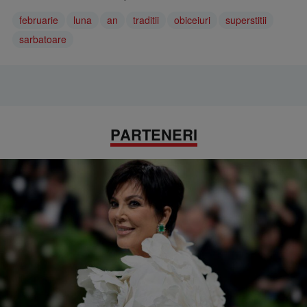
februarie
luna
an
traditii
obiceiuri
superstitii
sarbatoare
PARTENERI