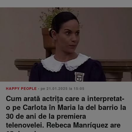
HAPPY PEOPLE
• pe 21.01.2025 la 15:05
Cum arată actrița care a interpretat-
o pe Carlota în Maria la del barrio la
30 de ani de la premiera
telenovelei. Rebeca Manríquez are