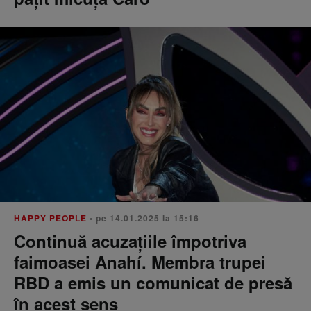
HAPPY PEOPLE
• pe 14.01.2025 la 15:16
Continuă acuzațiile împotriva
faimoasei Anahí. Membra trupei
RBD a emis un comunicat de presă
în acest sens