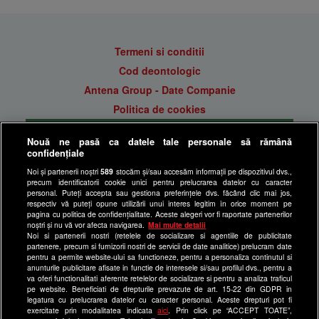
Termeni si conditii
Cod deontologic
Antena Group - Date Companie
Politica de cookies
Gestionați preferințele
Nouă ne pasă ca datele tale personale să rămână
Politica de confidentialitate
confidențiale
Anunturi gratuite pe Lajumate.ro
Noi și partenerii noștri
589
stocăm și/sau accesăm informații pe dispozitivul dvs.,
precum identificatorii cookie unici pentru prelucrarea datelor cu caracter
Ultimele Stiri
personal. Puteți accepta sau gestiona preferințele dvs. făcând clic mai jos,
respectiv vă puteți opune utilizării unui interes legitim în orice moment pe
Program Happy Channel
pagina cu politica de confidențialitate. Aceste alegeri vor fi raportate partenerilor
noștri și nu vă vor afecta navigarea.
Mai multe detalii
Echipa editorială
Noi si partenerii nostri (retelele de socializare si agentiile de publicitate
partenere, precum si furnizorii nostri de servicii de date analitice) prelucram date
Site-uri Antena Group
pentru a permite website-ului sa functioneze, pentru a personaliza continutul si
anunturile publicitare afisate in functie de interesele si/sau profilul dvs., pentru a
a1.ro
va oferi functionalitati aferente retelelor de socializare si pentru a analiza traficul
pe website. Beneficiati de drepturile prevazute de art. 15-22 din GDPR in
antenastars.ro
legatura cu prelucrarea datelor cu caracter personal. Aceste drepturi pot fi
exercitate prin modalitatea indicata
aici
. Prin click pe “ACCEPT TOATE”,
as.ro