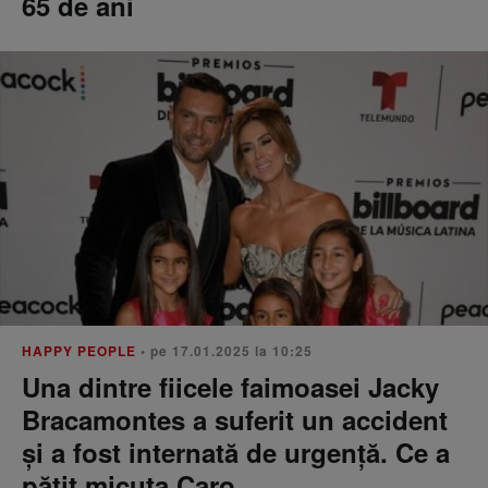
65 de ani
HAPPY PEOPLE
• pe 17.01.2025 la 10:25
Una dintre fiicele faimoasei Jacky
Bracamontes a suferit un accident
și a fost internată de urgență. Ce a
pățit micuța Caro