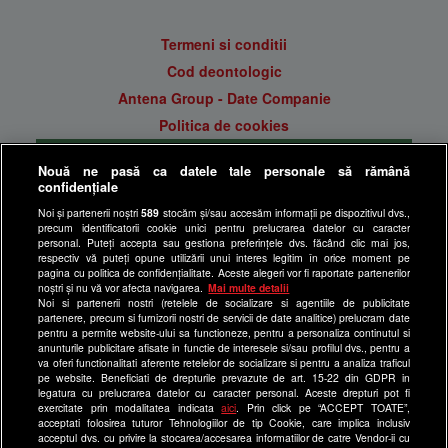
Termeni si conditii
Cod deontologic
Antena Group - Date Companie
Politica de cookies
Gestionați preferințele
Nouă ne pasă ca datele tale personale să rămână
Politica de confidentialitate
confidențiale
Anunturi gratuite pe Lajumate.ro
Noi și partenerii noștri
589
stocăm și/sau accesăm informații pe dispozitivul dvs.,
precum identificatorii cookie unici pentru prelucrarea datelor cu caracter
Ultimele Stiri
personal. Puteți accepta sau gestiona preferințele dvs. făcând clic mai jos,
respectiv vă puteți opune utilizării unui interes legitim în orice moment pe
Program Happy Channel
pagina cu politica de confidențialitate. Aceste alegeri vor fi raportate partenerilor
noștri și nu vă vor afecta navigarea.
Mai multe detalii
Echipa editorială
Noi si partenerii nostri (retelele de socializare si agentiile de publicitate
partenere, precum si furnizorii nostri de servicii de date analitice) prelucram date
Site-uri Antena Group
pentru a permite website-ului sa functioneze, pentru a personaliza continutul si
anunturile publicitare afisate in functie de interesele si/sau profilul dvs., pentru a
a1.ro
va oferi functionalitati aferente retelelor de socializare si pentru a analiza traficul
pe website. Beneficiati de drepturile prevazute de art. 15-22 din GDPR in
antenastars.ro
legatura cu prelucrarea datelor cu caracter personal. Aceste drepturi pot fi
exercitate prin modalitatea indicata
aici
. Prin click pe “ACCEPT TOATE”,
as.ro
acceptati folosirea tuturor Tehnologiilor de tip Cookie, care implica inclusiv
catine.ro
acceptul dvs. cu privire la stocarea/accesarea informatiilor de catre Vendor-ii cu