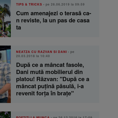
TIPS & TRICKS
• pe 26.06.2019 la 09:59
Cum amenajezi o terasă ca-
n reviste, la un pas de casa
ta
NEATZA CU RAZVAN SI DANI
• pe
20.03.2018 la 10:40
După ce a mâncat fasole,
Dani mută mobilierul din
platou! Răzvan: "După ce a
mâncat puțină păsulă, i-a
revenit forța în brațe"
POFTITI LA MUNCA
• pe 26.12.2016 la 17:09