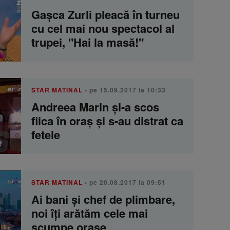
Gașca Zurli pleacă în turneu
cu cel mai nou spectacol al
trupei, "Hai la masă!"
STAR MATINAL
• pe 15.09.2017 la 10:33
Andreea Marin şi-a scos
fiica în oraş şi s-au distrat ca
fetele
STAR MATINAL
• pe 20.08.2017 la 09:51
Ai bani și chef de plimbare,
noi îți arătăm cele mai
scumpe orașe