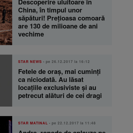
Descoperire uluitoare în
China, în timpul unor
săpături! Prețioasa comoară
are 130 de milioane de ani
vechime
STAR NEWS
• pe 26.12.2017 la 16:12
Fetele de oraș, mai cuminți
ca niciodată. Au lăsat
locațiile exclusiviste și au
petrecut alături de cei dragi
STAR MATINAL
• pe 22.12.2017 la 11:48
Andra, ropode de aplauze pe