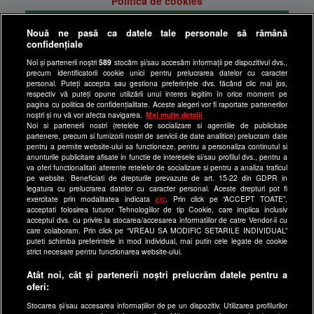
Politica de cookies
Gestionați preferințele
Nouă ne pasă ca datele tale personale să rămână
Politica de confidentialitate
confidențiale
Anunturi gratuite pe Lajumate.ro
Noi și partenerii noștri
589
stocăm și/sau accesăm informații pe dispozitivul dvs.,
precum identificatorii cookie unici pentru prelucrarea datelor cu caracter
Ultimele Stiri
personal. Puteți accepta sau gestiona preferințele dvs. făcând clic mai jos,
respectiv vă puteți opune utilizării unui interes legitim în orice moment pe
Program Happy Channel
pagina cu politica de confidențialitate. Aceste alegeri vor fi raportate partenerilor
noștri și nu vă vor afecta navigarea.
Mai multe detalii
Echipa editorială
Noi si partenerii nostri (retelele de socializare si agentiile de publicitate
partenere, precum si furnizorii nostri de servicii de date analitice) prelucram date
Site-uri Antena Group
pentru a permite website-ului sa functioneze, pentru a personaliza continutul si
anunturile publicitare afisate in functie de interesele si/sau profilul dvs., pentru a
a1.ro
va oferi functionalitati aferente retelelor de socializare si pentru a analiza traficul
pe website. Beneficiati de drepturile prevazute de art. 15-22 din GDPR in
antenastars.ro
legatura cu prelucrarea datelor cu caracter personal. Aceste drepturi pot fi
exercitate prin modalitatea indicata
aici
. Prin click pe “ACCEPT TOATE”,
as.ro
acceptati folosirea tuturor Tehnologiilor de tip Cookie, care implica inclusiv
catine.ro
acceptul dvs. cu privire la stocarea/accesarea informatiilor de catre Vendor-ii cu
care colaboram. Prin click pe “VREAU SA MODIFIC SETARILE INDIVIDUAL”
chefi.ro
puteti schimba preferintele in mod individual, mai putin cele legate de cookie
strict necesare pentru functionarea website-ului.
deparinti.ro
Atât noi, cât și partenerii noștri prelucrăm datele pentru a
medicool.ro
oferi:
observatornews.ro
Stocarea și/sau accesarea informațiilor de pe un dispozitiv. Utilizarea profilurilor