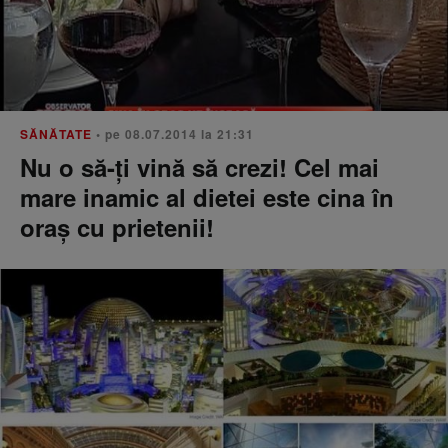
SĂNĂTATE
• pe 08.07.2014 la 21:31
Nu o să-ți vină să crezi! Cel mai
mare inamic al dietei este cina în
oraș cu prietenii!