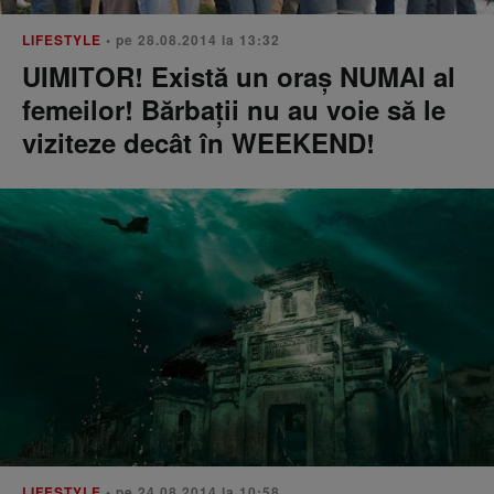
LIFESTYLE
• pe 28.08.2014 la 13:32
UIMITOR! Există un oraș NUMAI al
femeilor! Bărbații nu au voie să le
viziteze decât în WEEKEND!
LIFESTYLE
• pe 24.08.2014 la 10:58