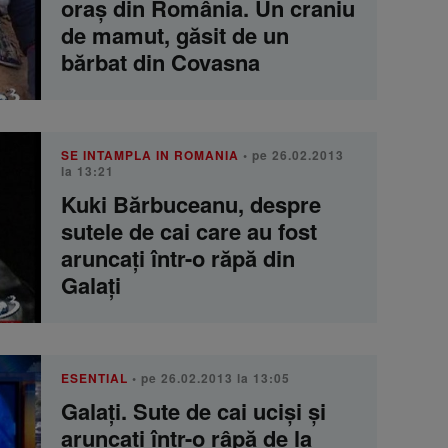
oraş din România. Un craniu
de mamut, găsit de un
bărbat din Covasna
SE INTAMPLA IN ROMANIA
• pe 26.02.2013
la 13:21
Kuki Bărbuceanu, despre
sutele de cai care au fost
aruncați într-o răpă din
Galați
ESENTIAL
• pe 26.02.2013 la 13:05
Galați. Sute de cai uciși și
aruncați într-o râpă de la