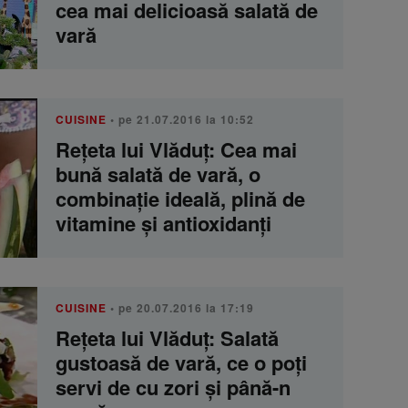
cea mai delicioasă salată de
vară
CUISINE
• pe 21.07.2016 la 10:52
Rețeta lui Vlăduț: Cea mai
bună salată de vară, o
combinație ideală, plină de
vitamine și antioxidanți
CUISINE
• pe 20.07.2016 la 17:19
Rețeta lui Vlăduț: Salată
gustoasă de vară, ce o poți
servi de cu zori și până-n