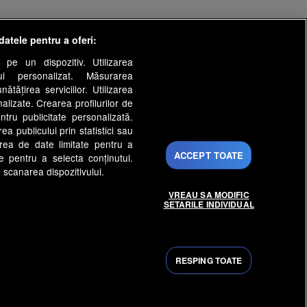
datele pentru a oferi:
 pe un dispozitiv. Utilizarea
lui personalizat. Măsurarea
tățirea serviciilor. Utilizarea
nalizate. Crearea profilurilor de
ntru publicitate personalizată.
a publicului prin statistici sau
area de date limitate pentru a
ACCEPT TOATE
ate pentru a selecta conținutul.
 scanarea dispozitivului.
VREAU SA MODIFIC
SETARILE INDIVIDUAL
s
Gestionați preferințele
py Channel
Echipa editorială
RESPING TOATE
rinti.ro
medicool.ro
ntenaPLAY
AntenaPLAY