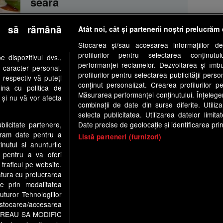
seară
e să rămână
Atât noi, cât și partenerii noștri prelucrăm 
Stocarea și/sau accesarea informațiilor de
CUISINE
• pe 19.07.2016 la 13:47
profilurilor pentru selectarea conținutu
 dispozitivul dvs.,
Rețeta lui Vlăduț: Salată
performanței reclamelor. Dezvoltarea și îmbună
u caracter personal.
profilurilor pentru selectarea publicității perso
asortată în stil bavarez, o
 respectiv vă puteți
conținut personalizat. Crearea profilurilor pe
ina cu politica de
rețetă de vară simplă și
Măsurarea performanței conținutului. Înțelegere
i și nu vă vor afecta
ușoară
combinații de date din surse diferite. Utiliz
selecta publicitatea. Utilizarea datelor limit
Date precise de geolocație și identificarea prin
ublicitate partenere,
ucram date pentru a
Listă parteneri (furnizori)
nutul si anunturile
., pentru a va oferi
 traficul pe website.
tologic
Antena Group - Date Companie
Politica de cookie
atura cu prelucrarea
Anunturi gratuite pe Lajumate.ro
Ultimele Stiri
Program Hap
te prin modalitatea
uturor Tehnologiilor
a stocarea/accesarea
a1.ro
antenastars.ro
as.ro
catine.ro
chefi.ro
depa
pe “VREAU SA MODIFIC
ynews.ro
useit.ro
retetefeldefel.ro
zutv.ro
Trends A