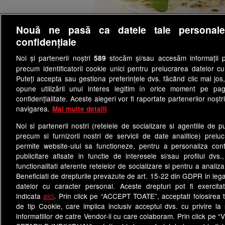
Nouă ne pasă ca datele tale personal
confidențiale
Noi și partenerii noștri
stocăm și/sau accesăm informații pe
589
precum identificatorii cookie unici pentru prelucrarea datelor c
Puteți accepta sau gestiona preferințele dvs. făcând clic mai jos,
opune utilizării unui interes legitim în orice moment pe pag
confidențialitate. Aceste alegeri vor fi raportate partenerilor noștr
navigarea.
Mai multe detalii
Noi si partenerii nostri (retelele de socializare si agentiile de p
precum si furnizorii nostri de servicii de date analitice) prel
permite website-ului sa functioneze, pentru a personaliza conti
publicitare afisate in functie de interesele si/sau profilul dvs
functionalitati aferente retelelor de socializare si pentru a analiza
Termeni si conditii
Cod deon
Beneficiati de drepturile prevazute de art. 15-22 din GDPR in leg
Politica de confidentialitate
datelor cu caracter personal. Aceste drepturi pot fi exercita
indicata
aici
. Prin click pe “ACCEPT TOATE”, acceptati folosirea t
de tip Cookie, care implica inclusiv acceptul dvs. cu privire l
Site-uri Antena Group
informatiilor de catre Vendor-ii cu care colaboram. Prin click 
observatornews.ro
sp