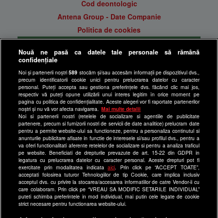
Cod deontologic
Antena Group - Date Companie
Politica de cookies
Gestionați preferințele
Nouă ne pasă ca datele tale personale să rămână
Politica de confidentialitate
confidențiale
Anunturi gratuite pe Lajumate.ro
Noi și partenerii noștri
589
stocăm și/sau accesăm informații pe dispozitivul dvs.,
precum identificatorii cookie unici pentru prelucrarea datelor cu caracter
Ultimele Stiri
personal. Puteți accepta sau gestiona preferințele dvs. făcând clic mai jos,
respectiv vă puteți opune utilizării unui interes legitim în orice moment pe
Program Happy Channel
pagina cu politica de confidențialitate. Aceste alegeri vor fi raportate partenerilor
noștri și nu vă vor afecta navigarea.
Mai multe detalii
Echipa editorială
Noi si partenerii nostri (retelele de socializare si agentiile de publicitate
partenere, precum si furnizorii nostri de servicii de date analitice) prelucram date
Site-uri Antena Group
pentru a permite website-ului sa functioneze, pentru a personaliza continutul si
anunturile publicitare afisate in functie de interesele si/sau profilul dvs., pentru a
a1.ro
va oferi functionalitati aferente retelelor de socializare si pentru a analiza traficul
pe website. Beneficiati de drepturile prevazute de art. 15-22 din GDPR in
antenastars.ro
legatura cu prelucrarea datelor cu caracter personal. Aceste drepturi pot fi
exercitate prin modalitatea indicata
aici
. Prin click pe “ACCEPT TOATE”,
as.ro
acceptati folosirea tuturor Tehnologiilor de tip Cookie, care implica inclusiv
catine.ro
acceptul dvs. cu privire la stocarea/accesarea informatiilor de catre Vendor-ii cu
care colaboram. Prin click pe “VREAU SA MODIFIC SETARILE INDIVIDUAL”
chefi.ro
puteti schimba preferintele in mod individual, mai putin cele legate de cookie
strict necesare pentru functionarea website-ului.
deparinti.ro