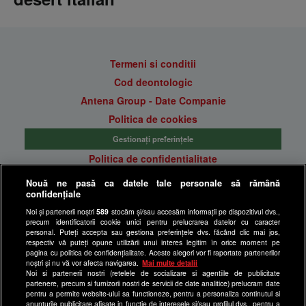
Termeni si conditii
Cod deontologic
Antena Group - Date Companie
Politica de cookies
Gestionați preferințele
Politica de confidentialitate
Anunturi gratuite pe Lajumate.ro
Nouă ne pasă ca datele tale personale să rămână
confidențiale
Ultimele Stiri
Noi și partenerii noștri
589
stocăm și/sau accesăm informații pe dispozitivul dvs.,
Program Happy Channel
precum identificatorii cookie unici pentru prelucrarea datelor cu caracter
Echipa editorială
personal. Puteți accepta sau gestiona preferințele dvs. făcând clic mai jos,
respectiv vă puteți opune utilizării unui interes legitim în orice moment pe
pagina cu politica de confidențialitate. Aceste alegeri vor fi raportate partenerilor
Site-uri Antena Group
noștri și nu vă vor afecta navigarea.
Mai multe detalii
Noi si partenerii nostri (retelele de socializare si agentiile de publicitate
a1.ro
partenere, precum si furnizorii nostri de servicii de date analitice) prelucram date
pentru a permite website-ului sa functioneze, pentru a personaliza continutul si
antenastars.ro
anunturile publicitare afisate in functie de interesele si/sau profilul dvs., pentru a