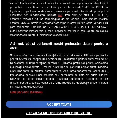
as.ro
va oferi functionalitati aferente retelelor de socializare si pentru a analiza traficul
pe website. Beneficiati de drepturile prevazute de art. 15-22 din GDPR in
catine.ro
legatura cu prelucrarea datelor cu caracter personal. Aceste drepturi pot fi
exercitate prin modalitatea indicata
aici
. Prin click pe “ACCEPT TOATE”,
chefi.ro
acceptati folosirea tuturor Tehnologiilor de tip Cookie, care implica inclusiv
acceptul dvs. cu privire la stocarea/accesarea informatiilor de catre Vendor-ii cu
deparinti.ro
care colaboram. Prin click pe “VREAU SA MODIFIC SETARILE INDIVIDUAL”
puteti schimba preferintele in mod individual, mai putin cele legate de cookie
medicool.ro
strict necesare pentru functionarea website-ului.
observatornews.ro
Atât noi, cât și partenerii noștri prelucrăm datele pentru a
spynews.ro
oferi:
useit.ro
Stocarea și/sau accesarea informațiilor de pe un dispozitiv. Utilizarea profilurilor
pentru selectarea conținutului personalizat. Măsurarea performanței reclamelor.
retetefeldefel.ro
Dezvoltarea și îmbunătățirea serviciilor. Utilizarea profilurilor pentru selectarea
zutv.ro
publicității personalizate. Crearea profilurilor de conținut personalizat. Crearea
profilurilor pentru publicitate personalizată. Măsurarea performanței conținutului.
Trends AntenaPLAY
Înțelegerea publicului prin statistici sau combinații de date din surse diferite.
Utilizarea de date limitate pentru a selecta publicitatea. Utilizarea datelor
AntenaPLAY
limitate pentru a selecta conținutul. Date precise de geolocație și identificarea
prin scanarea dispozitivului.
x
Listă parteneri (furnizori)
Acest site este creat si administrat de Digital Antena Group.
Toate drepturile rezervate.
ACCEPT TOATE
VREAU SA MODIFIC SETARILE INDIVIDUAL
SHARE PE FACEBOOK
SHARE PE WHATSAPP