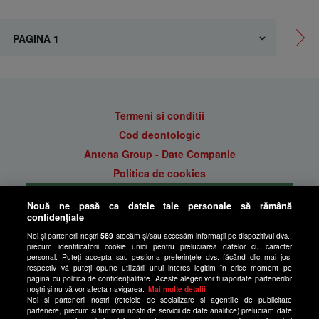
Termeni si conditii
Cod deontologic
Antena Group - Date Companie
Politica de cookies
Gestionați preferințele
Nouă ne pasă ca datele tale personale să rămână
Politica de confidentialitate
confidențiale
Anunturi gratuite pe Lajumate.ro
Noi și partenerii noștri
589
stocăm și/sau accesăm informații pe dispozitivul dvs.,
precum identificatorii cookie unici pentru prelucrarea datelor cu caracter
Ultimele Stiri
personal. Puteți accepta sau gestiona preferințele dvs. făcând clic mai jos,
respectiv vă puteți opune utilizării unui interes legitim în orice moment pe
Program Happy Channel
pagina cu politica de confidențialitate. Aceste alegeri vor fi raportate partenerilor
noștri și nu vă vor afecta navigarea.
Mai multe detalii
Echipa editorială
Noi si partenerii nostri (retelele de socializare si agentiile de publicitate
partenere, precum si furnizorii nostri de servicii de date analitice) prelucram date