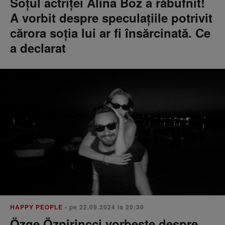
Soțul actriței Alina Boz a răbufnit!
A vorbit despre speculațiile potrivit
cărora soția lui ar fi însărcinată. Ce
a declarat
HAPPY PEOPLE
• pe 22.09.2024 la 20:30
Özge Özpirinççi vorbește despre