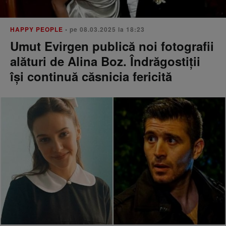
HAPPY PEOPLE
• pe 08.03.2025 la 18:23
Umut Evirgen publică noi fotografii
alături de Alina Boz. Îndrăgostiții
își continuă căsnicia fericită