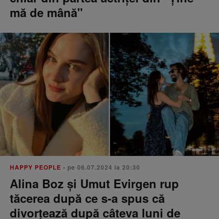
mă de mână"
HAPPY PEOPLE
• pe 06.07.2024 la 20:30
Alina Boz și Umut Evirgen rup
tăcerea după ce s-a spus că
divorțează după câteva luni de