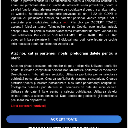
Site-uri Antena Group
pentru a permite website-ului sa functioneze, pentru a personaliza continutul si
anunturile publicitare afisate in functie de interesele si/sau profilul dvs., pentru a
a1.ro
va oferi functionalitati aferente retelelor de socializare si pentru a analiza traficul
pe website. Beneficiati de drepturile prevazute de art. 15-22 din GDPR in
antenastars.ro
legatura cu prelucrarea datelor cu caracter personal. Aceste drepturi pot fi
exercitate prin modalitatea indicata
aici
. Prin click pe “ACCEPT TOATE”,
as.ro
acceptati folosirea tuturor Tehnologiilor de tip Cookie, care implica inclusiv
catine.ro
acceptul dvs. cu privire la stocarea/accesarea informatiilor de catre Vendor-ii cu
care colaboram. Prin click pe “VREAU SA MODIFIC SETARILE INDIVIDUAL”
chefi.ro
puteti schimba preferintele in mod individual, mai putin cele legate de cookie
strict necesare pentru functionarea website-ului.
deparinti.ro
Atât noi, cât și partenerii noștri prelucrăm datele pentru a
medicool.ro
oferi:
observatornews.ro
Stocarea și/sau accesarea informațiilor de pe un dispozitiv. Utilizarea profilurilor
spynews.ro
pentru selectarea conținutului personalizat. Măsurarea performanței reclamelor.
Dezvoltarea și îmbunătățirea serviciilor. Utilizarea profilurilor pentru selectarea
useit.ro
publicității personalizate. Crearea profilurilor de conținut personalizat. Crearea
profilurilor pentru publicitate personalizată. Măsurarea performanței conținutului.
retetefeldefel.ro
Înțelegerea publicului prin statistici sau combinații de date din surse diferite.
Utilizarea de date limitate pentru a selecta publicitatea. Utilizarea datelor
zutv.ro
limitate pentru a selecta conținutul. Date precise de geolocație și identificarea
Trends AntenaPLAY
prin scanarea dispozitivului.
x
Listă parteneri (furnizori)
AntenaPLAY
ACCEPT TOATE
Acest site este creat si administrat de Digital Antena Group.
Toate drepturile rezervate.