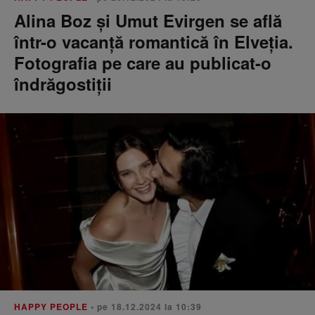
Alina Boz și Umut Evirgen se află
într-o vacanță romantică în Elveția.
Fotografia pe care au publicat-o
îndrăgostiții
HAPPY PEOPLE
• pe 18.12.2024 la 10:39