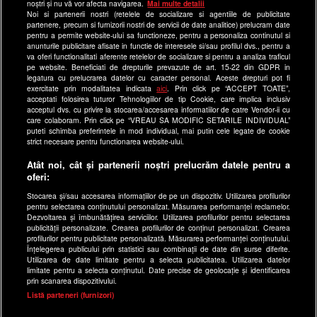
Site-uri Antena Group
noștri și nu vă vor afecta navigarea.
Mai multe detalii
Noi si partenerii nostri (retelele de socializare si agentiile de publicitate
a1.ro
partenere, precum si furnizorii nostri de servicii de date analitice) prelucram date
pentru a permite website-ului sa functioneze, pentru a personaliza continutul si
antenastars.ro
anunturile publicitare afisate in functie de interesele si/sau profilul dvs., pentru a
as.ro
va oferi functionalitati aferente retelelor de socializare si pentru a analiza traficul
pe website. Beneficiati de drepturile prevazute de art. 15-22 din GDPR in
catine.ro
legatura cu prelucrarea datelor cu caracter personal. Aceste drepturi pot fi
exercitate prin modalitatea indicata
aici
. Prin click pe “ACCEPT TOATE”,
chefi.ro
acceptati folosirea tuturor Tehnologiilor de tip Cookie, care implica inclusiv
acceptul dvs. cu privire la stocarea/accesarea informatiilor de catre Vendor-ii cu
deparinti.ro
care colaboram. Prin click pe “VREAU SA MODIFIC SETARILE INDIVIDUAL”
puteti schimba preferintele in mod individual, mai putin cele legate de cookie
medicool.ro
strict necesare pentru functionarea website-ului.
observatornews.ro
Atât noi, cât și partenerii noștri prelucrăm datele pentru a
spynews.ro
oferi:
useit.ro
Stocarea și/sau accesarea informațiilor de pe un dispozitiv. Utilizarea profilurilor
pentru selectarea conținutului personalizat. Măsurarea performanței reclamelor.
retetefeldefel.ro
Dezvoltarea și îmbunătățirea serviciilor. Utilizarea profilurilor pentru selectarea
zutv.ro
publicității personalizate. Crearea profilurilor de conținut personalizat. Crearea
profilurilor pentru publicitate personalizată. Măsurarea performanței conținutului.
Trends AntenaPLAY
Înțelegerea publicului prin statistici sau combinații de date din surse diferite.
Utilizarea de date limitate pentru a selecta publicitatea. Utilizarea datelor
AntenaPLAY
limitate pentru a selecta conținutul. Date precise de geolocație și identificarea
prin scanarea dispozitivului.
x
Listă parteneri (furnizori)
Acest site este creat si administrat de Digital Antena Group.
Toate drepturile rezervate.