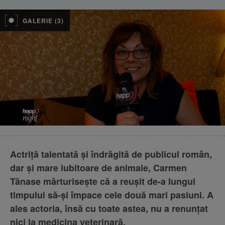
GALERIE (3)
Actriță talentată și îndrăgită de publicul român,
dar și mare iubitoare de animale, Carmen
Tănase mărturisește că a reușit de-a lungul
timpului să-și împace cele două mari pasiuni. A
ales actoria, însă cu toate astea, nu a renunțat
nici la medicina veterinară.