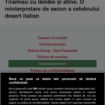
Tiramisu cu lămâie și afine. O
reinterpretare de sezon a celebrului
desert italian
Termeni si conditii
Cod deontologic
Antena Group - Date Companie
Politica de cookies
Gestionați preferințele
Politica de confidentialitate
Anunturi gratuite pe Lajumate.ro
Nouă ne pasă ca datele tale personale să rămână
confidențiale
Ultimele Stiri
Noi și partenerii noștri
589
stocăm și/sau accesăm informații pe dispozitivul dvs.,
Program Happy Channel
precum identificatorii cookie unici pentru prelucrarea datelor cu caracter
Echipa editorială
personal. Puteți accepta sau gestiona preferințele dvs. făcând clic mai jos,
respectiv vă puteți opune utilizării unui interes legitim în orice moment pe
pagina cu politica de confidențialitate. Aceste alegeri vor fi raportate partenerilor