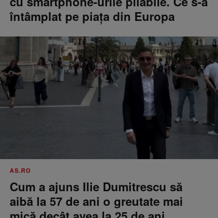
cu smartphone-urile pliabile. Ce s-a
întâmplat pe piața din Europa
AS.RO
Cum a ajuns Ilie Dumitrescu să
aibă la 57 de ani o greutate mai
mică decât avea la 25 de ani.