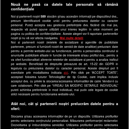
Anunturi gratuite pe Lajumate.ro
Nouă ne pasă ca datele tale personale să rămână
confidențiale
Ultimele Stiri
Noi și partenerii noștri
589
stocăm și/sau accesăm informații pe dispozitivul dvs.,
Program Happy Channel
precum identificatorii cookie unici pentru prelucrarea datelor cu caracter
Echipa editorială
personal. Puteți accepta sau gestiona preferințele dvs. făcând clic mai jos,
respectiv vă puteți opune utilizării unui interes legitim în orice moment pe
pagina cu politica de confidențialitate. Aceste alegeri vor fi raportate partenerilor
Site-uri Antena Group
noștri și nu vă vor afecta navigarea.
Mai multe detalii
Noi si partenerii nostri (retelele de socializare si agentiile de publicitate
a1.ro
partenere, precum si furnizorii nostri de servicii de date analitice) prelucram date
pentru a permite website-ului sa functioneze, pentru a personaliza continutul si
antenastars.ro
anunturile publicitare afisate in functie de interesele si/sau profilul dvs., pentru a
as.ro
va oferi functionalitati aferente retelelor de socializare si pentru a analiza traficul
pe website. Beneficiati de drepturile prevazute de art. 15-22 din GDPR in
catine.ro
legatura cu prelucrarea datelor cu caracter personal. Aceste drepturi pot fi
exercitate prin modalitatea indicata
aici
. Prin click pe “ACCEPT TOATE”,
chefi.ro
acceptati folosirea tuturor Tehnologiilor de tip Cookie, care implica inclusiv
acceptul dvs. cu privire la stocarea/accesarea informatiilor de catre Vendor-ii cu
deparinti.ro
care colaboram. Prin click pe “VREAU SA MODIFIC SETARILE INDIVIDUAL”
puteti schimba preferintele in mod individual, mai putin cele legate de cookie
medicool.ro
strict necesare pentru functionarea website-ului.
observatornews.ro
Atât noi, cât și partenerii noștri prelucrăm datele pentru a
spynews.ro
oferi:
useit.ro
Stocarea și/sau accesarea informațiilor de pe un dispozitiv. Utilizarea profilurilor
pentru selectarea conținutului personalizat. Măsurarea performanței reclamelor.
retetefeldefel.ro
Dezvoltarea și îmbunătățirea serviciilor. Utilizarea profilurilor pentru selectarea