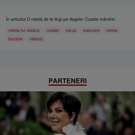
În articolul O reţetă de te lingi pe degete: Coaste mândre:
reteta lui vladutz
coaste
varza
mancare
reteta
bucatar
vladutz
PARTENERI