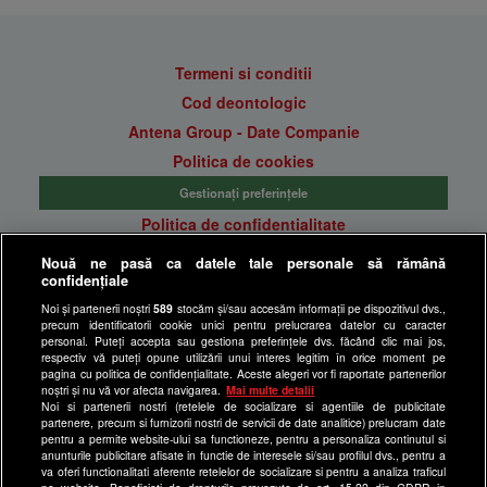
Termeni si conditii
Cod deontologic
Antena Group - Date Companie
Politica de cookies
Gestionați preferințele
Politica de confidentialitate
Anunturi gratuite pe Lajumate.ro
Nouă ne pasă ca datele tale personale să rămână
confidențiale
Ultimele Stiri
Noi și partenerii noștri
589
stocăm și/sau accesăm informații pe dispozitivul dvs.,
Program Happy Channel
precum identificatorii cookie unici pentru prelucrarea datelor cu caracter
Echipa editorială
personal. Puteți accepta sau gestiona preferințele dvs. făcând clic mai jos,
respectiv vă puteți opune utilizării unui interes legitim în orice moment pe
pagina cu politica de confidențialitate. Aceste alegeri vor fi raportate partenerilor
Site-uri Antena Group
noștri și nu vă vor afecta navigarea.
Mai multe detalii
Noi si partenerii nostri (retelele de socializare si agentiile de publicitate
a1.ro
partenere, precum si furnizorii nostri de servicii de date analitice) prelucram date
pentru a permite website-ului sa functioneze, pentru a personaliza continutul si
antenastars.ro
anunturile publicitare afisate in functie de interesele si/sau profilul dvs., pentru a
as.ro
va oferi functionalitati aferente retelelor de socializare si pentru a analiza traficul