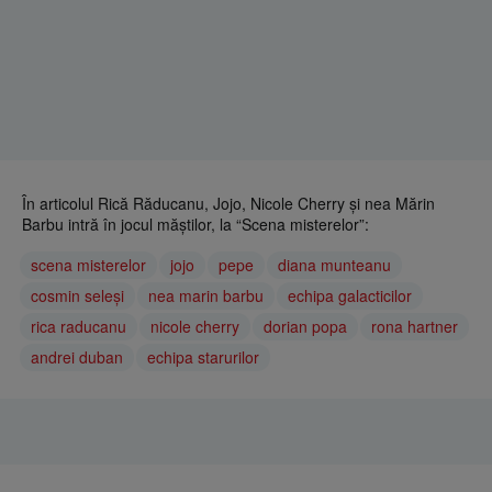
În articolul Rică Răducanu, Jojo, Nicole Cherry și nea Mărin
Barbu intră în jocul măștilor, la “Scena misterelor”:
scena misterelor
jojo
pepe
diana munteanu
cosmin seleși
nea marin barbu
echipa galacticilor
rica raducanu
nicole cherry
dorian popa
rona hartner
andrei duban
echipa starurilor