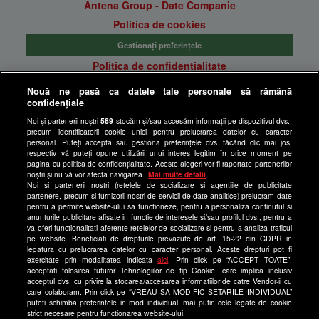
Antena Group - Date Companie
Politica de cookies
Gestionați preferințele
Politica de confidentialitate
Anunturi gratuite pe Lajumate.ro
Nouă ne pasă ca datele tale personale să rămână
confidențiale
Ultimele Stiri
Noi și partenerii noștri
589
stocăm și/sau accesăm informații pe dispozitivul dvs.,
Program Happy Channel
precum identificatorii cookie unici pentru prelucrarea datelor cu caracter
Echipa editorială
personal. Puteți accepta sau gestiona preferințele dvs. făcând clic mai jos,
respectiv vă puteți opune utilizării unui interes legitim în orice moment pe
pagina cu politica de confidențialitate. Aceste alegeri vor fi raportate partenerilor
Site-uri Antena Group
noștri și nu vă vor afecta navigarea.
Mai multe detalii
Noi si partenerii nostri (retelele de socializare si agentiile de publicitate
a1.ro
partenere, precum si furnizorii nostri de servicii de date analitice) prelucram date
pentru a permite website-ului sa functioneze, pentru a personaliza continutul si
antenastars.ro
anunturile publicitare afisate in functie de interesele si/sau profilul dvs., pentru a
as.ro
va oferi functionalitati aferente retelelor de socializare si pentru a analiza traficul
pe website. Beneficiati de drepturile prevazute de art. 15-22 din GDPR in
catine.ro
legatura cu prelucrarea datelor cu caracter personal. Aceste drepturi pot fi
exercitate prin modalitatea indicata
aici
. Prin click pe “ACCEPT TOATE”,
chefi.ro
acceptati folosirea tuturor Tehnologiilor de tip Cookie, care implica inclusiv
acceptul dvs. cu privire la stocarea/accesarea informatiilor de catre Vendor-ii cu
deparinti.ro
care colaboram. Prin click pe “VREAU SA MODIFIC SETARILE INDIVIDUAL”
puteti schimba preferintele in mod individual, mai putin cele legate de cookie
medicool.ro
strict necesare pentru functionarea website-ului.