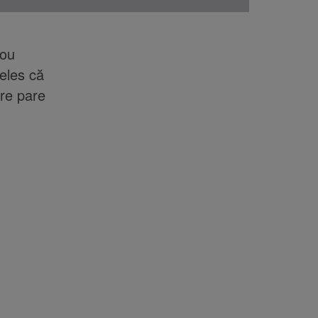
nou
eles că
are pare