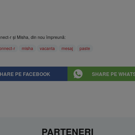
nnect-r și Misha, din nou împreună:
onnect-r
misha
vacanta
mesaj
paste
HARE PE FACEBOOK
SHARE PE WHAT
PARTENERI