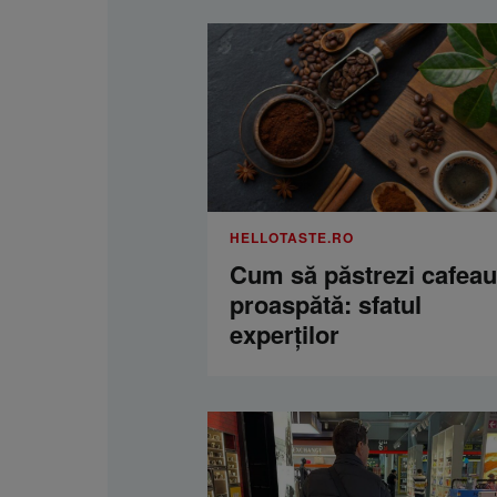
HELLOTASTE.RO
Cum să păstrezi cafea
proaspătă: sfatul
experților