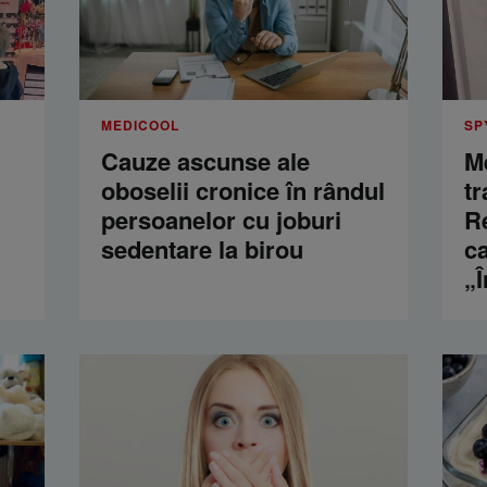
MEDICOOL
SP
Cauze ascunse ale
M
oboselii cronice în rândul
t
persoanelor cu joburi
Re
sedentare la birou
ca
„