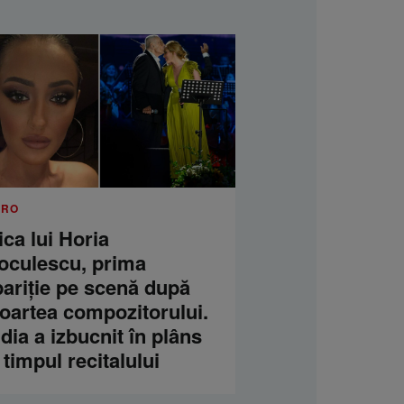
.RO
ica lui Horia
oculescu, prima
pariție pe scenă după
oartea compozitorului.
dia a izbucnit în plâns
 timpul recitalului