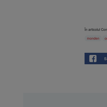
În articolul Co
monden
c
S