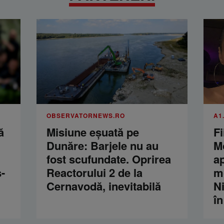
OBSERVATORNEWS.RO
A1
ă
Misiune eșuată pe
Fi
Dunăre: Barjele nu au
M
fost scufundate. Oprirea
a
-
Reactorului 2 de la
m
Cernavodă, inevitabilă
Ni
în