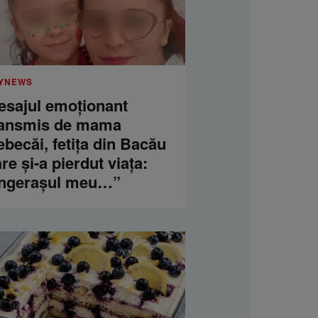
YNEWS
esajul emoționant
ransmis de mama
becăi, fetița din Bacău
re și-a pierdut viața:
Îngerașul meu…”