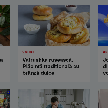
CATINE
US
ua
Vatrushka rusească.
Jo
Plăcintă tradițională cu
di
brânză dulce
vo