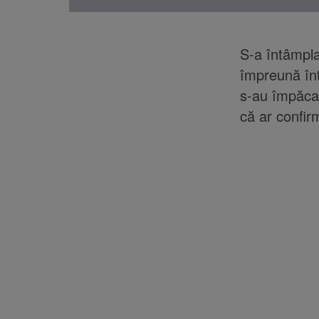
S-a întâmpla
împreună înt
s-au împăcat
că ar confir