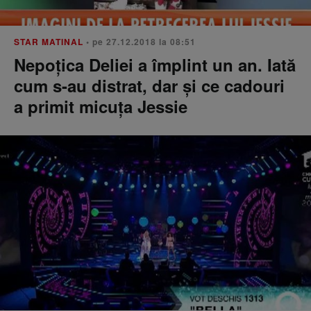
STAR MATINAL
• pe 27.12.2018 la 08:51
Nepoțica Deliei a împlint un an. Iată
cum s-au distrat, dar şi ce cadouri
a primit micuţa Jessie