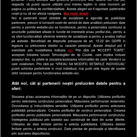
respectiv vă puteți opune utilizării unui interes legitim în orice moment pe
Program Happy Channel
pagina cu politica de confidențialitate. Aceste alegeri vor fi raportate partenerilor
noștri și nu vă vor afecta navigarea.
Mai multe detalii
Echipa editorială
Noi si partenerii nostri (retelele de socializare si agentiile de publicitate
partenere, precum si furnizorii nostri de servicii de date analitice) prelucram date
Site-uri Antena Group
pentru a permite website-ului sa functioneze, pentru a personaliza continutul si
anunturile publicitare afisate in functie de interesele si/sau profilul dvs., pentru a
a1.ro
va oferi functionalitati aferente retelelor de socializare si pentru a analiza traficul
pe website. Beneficiati de drepturile prevazute de art. 15-22 din GDPR in
antenastars.ro
legatura cu prelucrarea datelor cu caracter personal. Aceste drepturi pot fi
exercitate prin modalitatea indicata
aici
. Prin click pe “ACCEPT TOATE”,
as.ro
acceptati folosirea tuturor Tehnologiilor de tip Cookie, care implica inclusiv
catine.ro
acceptul dvs. cu privire la stocarea/accesarea informatiilor de catre Vendor-ii cu
care colaboram. Prin click pe “VREAU SA MODIFIC SETARILE INDIVIDUAL”
chefi.ro
puteti schimba preferintele in mod individual, mai putin cele legate de cookie
strict necesare pentru functionarea website-ului.
deparinti.ro
Atât noi, cât și partenerii noștri prelucrăm datele pentru a
medicool.ro
oferi:
observatornews.ro
Stocarea și/sau accesarea informațiilor de pe un dispozitiv. Utilizarea profilurilor
spynews.ro
pentru selectarea conținutului personalizat. Măsurarea performanței reclamelor.
Dezvoltarea și îmbunătățirea serviciilor. Utilizarea profilurilor pentru selectarea
useit.ro
publicității personalizate. Crearea profilurilor de conținut personalizat. Crearea
profilurilor pentru publicitate personalizată. Măsurarea performanței conținutului.
retetefeldefel.ro
Înțelegerea publicului prin statistici sau combinații de date din surse diferite.
Utilizarea de date limitate pentru a selecta publicitatea. Utilizarea datelor
zutv.ro
limitate pentru a selecta conținutul. Date precise de geolocație și identificarea
Trends AntenaPLAY
prin scanarea dispozitivului.