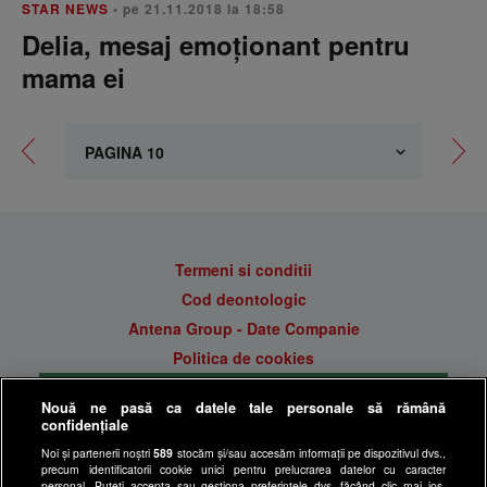
STAR NEWS
• pe 21.11.2018 la 18:58
Delia, mesaj emoționant pentru
mama ei
Termeni si conditii
Cod deontologic
Antena Group - Date Companie
Politica de cookies
Gestionați preferințele
Nouă ne pasă ca datele tale personale să rămână
Politica de confidentialitate
confidențiale
Anunturi gratuite pe Lajumate.ro
Noi și partenerii noștri
589
stocăm și/sau accesăm informații pe dispozitivul dvs.,
precum identificatorii cookie unici pentru prelucrarea datelor cu caracter
Ultimele Stiri
personal. Puteți accepta sau gestiona preferințele dvs. făcând clic mai jos,