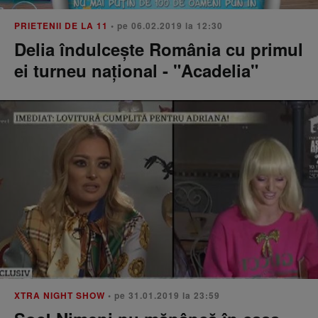
PRIETENII DE LA 11
• pe 06.02.2019 la 12:30
Delia îndulcește România cu primul
ei turneu național - "Acadelia"
XTRA NIGHT SHOW
• pe 31.01.2019 la 23:59