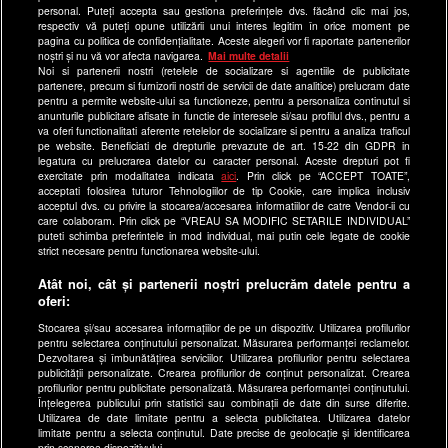
Ultimele Stiri
personal. Puteți accepta sau gestiona preferințele dvs. făcând clic mai jos,
respectiv vă puteți opune utilizării unui interes legitim în orice moment pe
Program Happy Channel
pagina cu politica de confidențialitate. Aceste alegeri vor fi raportate partenerilor
noștri și nu vă vor afecta navigarea.
Mai multe detalii
Echipa editorială
Noi si partenerii nostri (retelele de socializare si agentiile de publicitate
partenere, precum si furnizorii nostri de servicii de date analitice) prelucram date
Site-uri Antena Group
pentru a permite website-ului sa functioneze, pentru a personaliza continutul si
anunturile publicitare afisate in functie de interesele si/sau profilul dvs., pentru a
a1.ro
va oferi functionalitati aferente retelelor de socializare si pentru a analiza traficul
pe website. Beneficiati de drepturile prevazute de art. 15-22 din GDPR in
antenastars.ro
legatura cu prelucrarea datelor cu caracter personal. Aceste drepturi pot fi
exercitate prin modalitatea indicata
aici
. Prin click pe “ACCEPT TOATE”,
as.ro
acceptati folosirea tuturor Tehnologiilor de tip Cookie, care implica inclusiv
catine.ro
acceptul dvs. cu privire la stocarea/accesarea informatiilor de catre Vendor-ii cu
care colaboram. Prin click pe “VREAU SA MODIFIC SETARILE INDIVIDUAL”
chefi.ro
puteti schimba preferintele in mod individual, mai putin cele legate de cookie
strict necesare pentru functionarea website-ului.
deparinti.ro
Atât noi, cât și partenerii noștri prelucrăm datele pentru a
medicool.ro
oferi:
observatornews.ro
Stocarea și/sau accesarea informațiilor de pe un dispozitiv. Utilizarea profilurilor
spynews.ro
pentru selectarea conținutului personalizat. Măsurarea performanței reclamelor.
Dezvoltarea și îmbunătățirea serviciilor. Utilizarea profilurilor pentru selectarea
useit.ro
publicității personalizate. Crearea profilurilor de conținut personalizat. Crearea
profilurilor pentru publicitate personalizată. Măsurarea performanței conținutului.
retetefeldefel.ro
Înțelegerea publicului prin statistici sau combinații de date din surse diferite.
Utilizarea de date limitate pentru a selecta publicitatea. Utilizarea datelor
zutv.ro
limitate pentru a selecta conținutul. Date precise de geolocație și identificarea
prin scanarea dispozitivului.