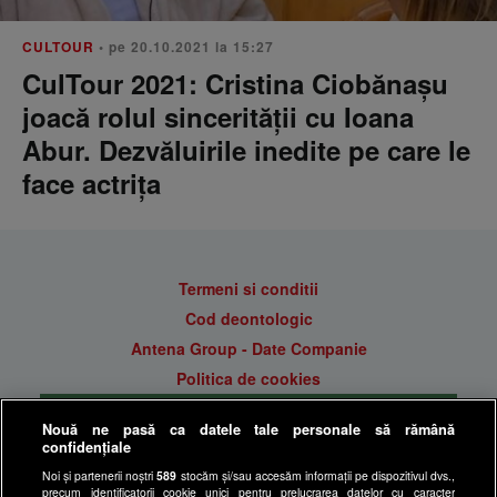
CULTOUR
• pe 20.10.2021 la 15:27
CulTour 2021: Cristina Ciobănașu
joacă rolul sincerității cu Ioana
Abur. Dezvăluirile inedite pe care le
face actrița
Termeni si conditii
Cod deontologic
Antena Group - Date Companie
Politica de cookies
Gestionați preferințele
Nouă ne pasă ca datele tale personale să rămână
Politica de confidentialitate
confidențiale
Anunturi gratuite pe Lajumate.ro
Noi și partenerii noștri
589
stocăm și/sau accesăm informații pe dispozitivul dvs.,
precum identificatorii cookie unici pentru prelucrarea datelor cu caracter