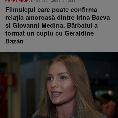
HAPPY PEOPLE
• pe 26.11.2024 la 12:35
Filmulețul care poate confirma
relația amoroasă dintre Irina Baeva
și Giovanni Medina. Bărbatul a
format un cuplu cu Geraldine
Bazán