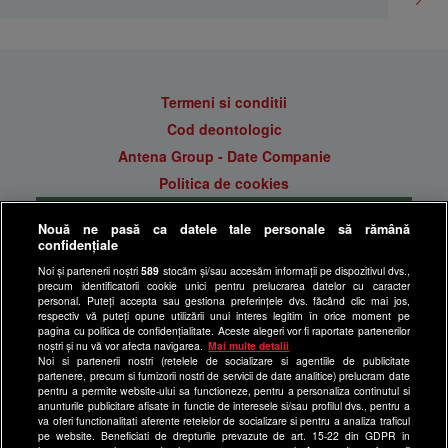
Termeni si conditii
Cod deontologic
Antena Group - Date Companie
Politica de cookies
Gestionați preferințele
Nouă ne pasă ca datele tale personale să rămână
Politica de confidentialitate
confidențiale
Anunturi gratuite pe Lajumate.ro
Noi și partenerii noștri
589
stocăm și/sau accesăm informații pe dispozitivul dvs.,
precum identificatorii cookie unici pentru prelucrarea datelor cu caracter
Ultimele Stiri
personal. Puteți accepta sau gestiona preferințele dvs. făcând clic mai jos,
respectiv vă puteți opune utilizării unui interes legitim în orice moment pe
Program Happy Channel
pagina cu politica de confidențialitate. Aceste alegeri vor fi raportate partenerilor
noștri și nu vă vor afecta navigarea.
Mai multe detalii
Echipa editorială
Noi si partenerii nostri (retelele de socializare si agentiile de publicitate
partenere, precum si furnizorii nostri de servicii de date analitice) prelucram date
Site-uri Antena Group
pentru a permite website-ului sa functioneze, pentru a personaliza continutul si
anunturile publicitare afisate in functie de interesele si/sau profilul dvs., pentru a
a1.ro
va oferi functionalitati aferente retelelor de socializare si pentru a analiza traficul
pe website. Beneficiati de drepturile prevazute de art. 15-22 din GDPR in
antenastars.ro