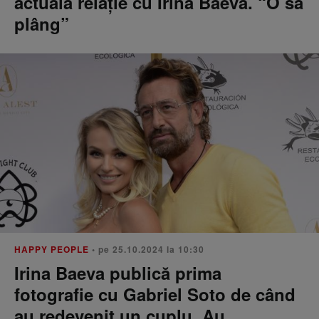
actuala relație cu Irina Baeva. “O să
plâng”
HAPPY PEOPLE
• pe 25.10.2024 la 10:30
Irina Baeva publică prima
fotografie cu Gabriel Soto de când
au redevenit un cuplu. Au