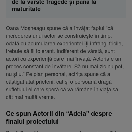
de la vârste fragede și până la
maturitate
Oana Moșneagu spune că a învățat faptul “că
încrederea unui actor se construiește în timp,
odată cu acumularea experienței îți înfrângi fricile,
trebuie să fii tolerant. Indiferent de vârstă, sunt
actori cu experiență care mai învață. Actoria e un
proces constant de învățare. Să nu mai zic nu pot,
nu știu.” Pe plan personal, actrița spune că a
câștigat atât prieteni, cât și o persoană dragă
sufletului ei care speră că va rămâne în viața sa
cât mai multă vreme.
Ce spun Actorii din “Adela” despre
finalul proiectului