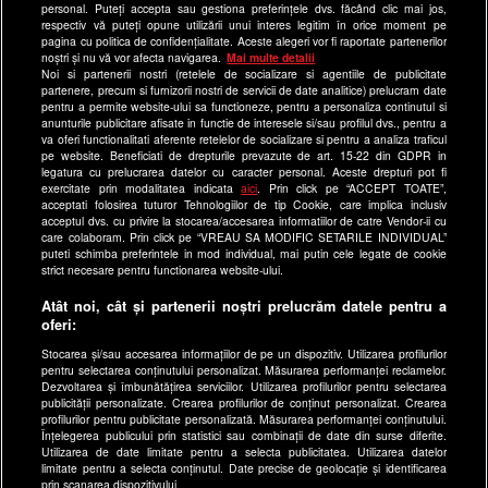
Echipa editorială
personal. Puteți accepta sau gestiona preferințele dvs. făcând clic mai jos,
respectiv vă puteți opune utilizării unui interes legitim în orice moment pe
pagina cu politica de confidențialitate. Aceste alegeri vor fi raportate partenerilor
Site-uri Antena Group
noștri și nu vă vor afecta navigarea.
Mai multe detalii
Noi si partenerii nostri (retelele de socializare si agentiile de publicitate
a1.ro
partenere, precum si furnizorii nostri de servicii de date analitice) prelucram date
pentru a permite website-ului sa functioneze, pentru a personaliza continutul si
antenastars.ro
anunturile publicitare afisate in functie de interesele si/sau profilul dvs., pentru a
as.ro
va oferi functionalitati aferente retelelor de socializare si pentru a analiza traficul
pe website. Beneficiati de drepturile prevazute de art. 15-22 din GDPR in
catine.ro
legatura cu prelucrarea datelor cu caracter personal. Aceste drepturi pot fi
exercitate prin modalitatea indicata
aici
. Prin click pe “ACCEPT TOATE”,
chefi.ro
acceptati folosirea tuturor Tehnologiilor de tip Cookie, care implica inclusiv
acceptul dvs. cu privire la stocarea/accesarea informatiilor de catre Vendor-ii cu
deparinti.ro
care colaboram. Prin click pe “VREAU SA MODIFIC SETARILE INDIVIDUAL”
puteti schimba preferintele in mod individual, mai putin cele legate de cookie
medicool.ro
strict necesare pentru functionarea website-ului.
observatornews.ro
Atât noi, cât și partenerii noștri prelucrăm datele pentru a
spynews.ro
oferi:
useit.ro
Stocarea și/sau accesarea informațiilor de pe un dispozitiv. Utilizarea profilurilor
pentru selectarea conținutului personalizat. Măsurarea performanței reclamelor.
retetefeldefel.ro
Dezvoltarea și îmbunătățirea serviciilor. Utilizarea profilurilor pentru selectarea
zutv.ro
publicității personalizate. Crearea profilurilor de conținut personalizat. Crearea
profilurilor pentru publicitate personalizată. Măsurarea performanței conținutului.
Trends AntenaPLAY
Înțelegerea publicului prin statistici sau combinații de date din surse diferite.
Utilizarea de date limitate pentru a selecta publicitatea. Utilizarea datelor
AntenaPLAY
limitate pentru a selecta conținutul. Date precise de geolocație și identificarea
prin scanarea dispozitivului.