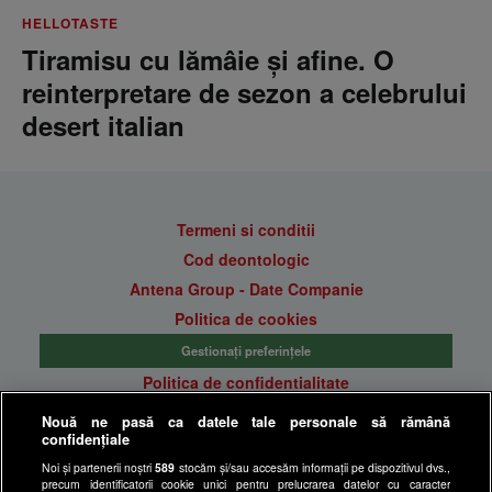
HELLOTASTE
Tiramisu cu lămâie și afine. O
reinterpretare de sezon a celebrului
desert italian
Termeni si conditii
Cod deontologic
Antena Group - Date Companie
Politica de cookies
Gestionați preferințele
Politica de confidentialitate
Anunturi gratuite pe Lajumate.ro
Nouă ne pasă ca datele tale personale să rămână
confidențiale
Ultimele Stiri
Noi și partenerii noștri
589
stocăm și/sau accesăm informații pe dispozitivul dvs.,
Program Happy Channel
precum identificatorii cookie unici pentru prelucrarea datelor cu caracter