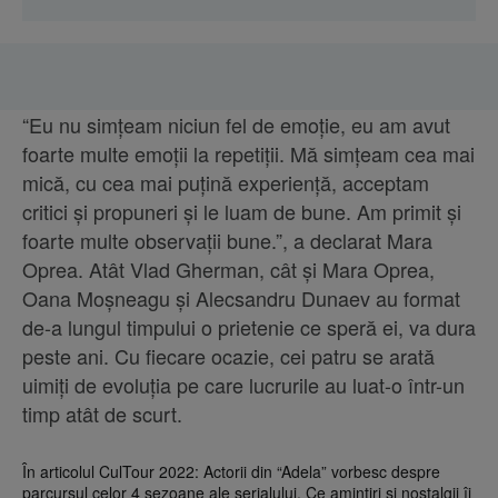
“Eu nu simțeam niciun fel de emoție, eu am avut
foarte multe emoții la repetiții. Mă simțeam cea mai
mică, cu cea mai puțină experiență, acceptam
critici și propuneri și le luam de bune. Am primit și
foarte multe observații bune.”, a declarat Mara
Oprea. Atât Vlad Gherman, cât și Mara Oprea,
Oana Moșneagu și Alecsandru Dunaev au format
de-a lungul timpului o prietenie ce speră ei, va dura
peste ani. Cu fiecare ocazie, cei patru se arată
uimiți de evoluția pe care lucrurile au luat-o într-un
timp atât de scurt.
În articolul CulTour 2022: Actorii din “Adela” vorbesc despre
parcursul celor 4 sezoane ale serialului. Ce amintiri și nostalgii îi