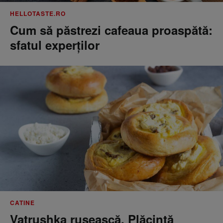
HELLOTASTE.RO
Cum să păstrezi cafeaua proaspătă:
sfatul experților
CATINE
Vatrushka rusească. Plăcintă