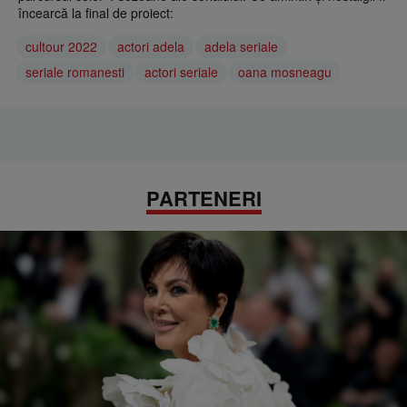
încearcă la final de proiect:
cultour 2022
actori adela
adela seriale
seriale romanesti
actori seriale
oana mosneagu
PARTENERI