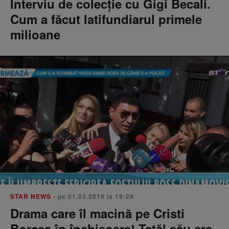
Interviu de colecţie cu Gigi Becali.
Cum a făcut latifundiarul primele
milioane
STAR NEWS
• pe 01.03.2019 la 19:28
Drama care îl macină pe Cristi
Borcea în închisoare! Tatăl său are