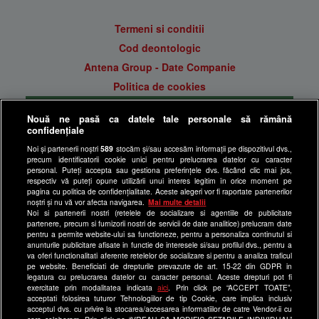
Termeni si conditii
Cod deontologic
Antena Group - Date Companie
Politica de cookies
Gestionați preferințele
Nouă ne pasă ca datele tale personale să rămână
Politica de confidentialitate
confidențiale
Anunturi gratuite pe Lajumate.ro
Noi și partenerii noștri
589
stocăm și/sau accesăm informații pe dispozitivul dvs.,
precum identificatorii cookie unici pentru prelucrarea datelor cu caracter
Ultimele Stiri
personal. Puteți accepta sau gestiona preferințele dvs. făcând clic mai jos,
respectiv vă puteți opune utilizării unui interes legitim în orice moment pe
Program Happy Channel
pagina cu politica de confidențialitate. Aceste alegeri vor fi raportate partenerilor
noștri și nu vă vor afecta navigarea.
Mai multe detalii
Echipa editorială
Noi si partenerii nostri (retelele de socializare si agentiile de publicitate
partenere, precum si furnizorii nostri de servicii de date analitice) prelucram date
Site-uri Antena Group
pentru a permite website-ului sa functioneze, pentru a personaliza continutul si
anunturile publicitare afisate in functie de interesele si/sau profilul dvs., pentru a
a1.ro
va oferi functionalitati aferente retelelor de socializare si pentru a analiza traficul
pe website. Beneficiati de drepturile prevazute de art. 15-22 din GDPR in
antenastars.ro
legatura cu prelucrarea datelor cu caracter personal. Aceste drepturi pot fi
exercitate prin modalitatea indicata
aici
. Prin click pe “ACCEPT TOATE”,
as.ro
acceptati folosirea tuturor Tehnologiilor de tip Cookie, care implica inclusiv
catine.ro
acceptul dvs. cu privire la stocarea/accesarea informatiilor de catre Vendor-ii cu