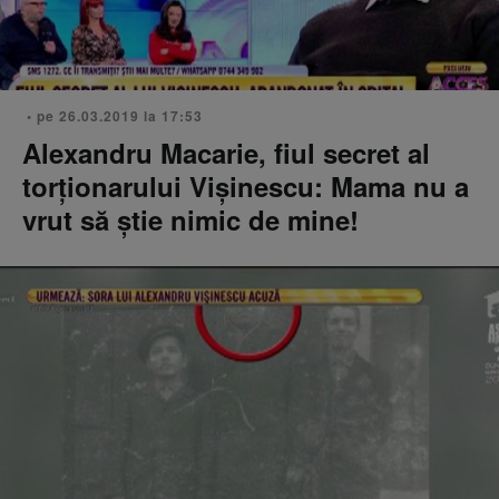
• pe 26.03.2019 la 17:53
Alexandru Macarie, fiul secret al
torţionarului Vişinescu: Mama nu a
vrut să ştie nimic de mine!