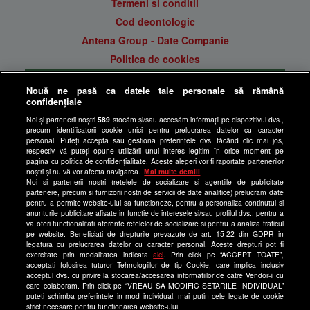
Termeni si conditii
Cod deontologic
Antena Group - Date Companie
Politica de cookies
Gestionați preferințele
Nouă ne pasă ca datele tale personale să rămână
Politica de confidentialitate
confidențiale
Anunturi gratuite pe Lajumate.ro
Noi și partenerii noștri
589
stocăm și/sau accesăm informații pe dispozitivul dvs.,
precum identificatorii cookie unici pentru prelucrarea datelor cu caracter
Ultimele Stiri
personal. Puteți accepta sau gestiona preferințele dvs. făcând clic mai jos,
respectiv vă puteți opune utilizării unui interes legitim în orice moment pe
Program Happy Channel
pagina cu politica de confidențialitate. Aceste alegeri vor fi raportate partenerilor
noștri și nu vă vor afecta navigarea.
Mai multe detalii
Echipa editorială
Noi si partenerii nostri (retelele de socializare si agentiile de publicitate
partenere, precum si furnizorii nostri de servicii de date analitice) prelucram date
Site-uri Antena Group
pentru a permite website-ului sa functioneze, pentru a personaliza continutul si
anunturile publicitare afisate in functie de interesele si/sau profilul dvs., pentru a
a1.ro
va oferi functionalitati aferente retelelor de socializare si pentru a analiza traficul
pe website. Beneficiati de drepturile prevazute de art. 15-22 din GDPR in
antenastars.ro
legatura cu prelucrarea datelor cu caracter personal. Aceste drepturi pot fi
exercitate prin modalitatea indicata
aici
. Prin click pe “ACCEPT TOATE”,
as.ro
acceptati folosirea tuturor Tehnologiilor de tip Cookie, care implica inclusiv
catine.ro
acceptul dvs. cu privire la stocarea/accesarea informatiilor de catre Vendor-ii cu
care colaboram. Prin click pe “VREAU SA MODIFIC SETARILE INDIVIDUAL”
chefi.ro
puteti schimba preferintele in mod individual, mai putin cele legate de cookie
strict necesare pentru functionarea website-ului.