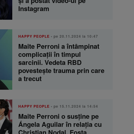
și a postat video-ul pe
Instagram
HAPPY PEOPLE
• pe 20.11.2024 la 10:47
Maite Perroni a întâmpinat
complicații în timpul
sarcinii. Vedeta RBD
povestește trauma prin care
a trecut
HAPPY PEOPLE
• pe 15.11.2024 la 14:54
Maite Perroni o susține pe
Ángela Aguilar în relația cu
Christian Nodal. Fosta