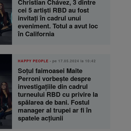
Christian Chávez, 3 dintre
cei 5 artiști RBD au fost
invitați în cadrul unui
eveniment. Totul a avut loc
în California
HAPPY PEOPLE
• pe 17.05.2024 la 10:42
Soțul faimoasei Maite
Perroni vorbește despre
investigațiile din cadrul
turneului RBD cu privire la
spălarea de bani. Fostul
manager al trupei ar fi în
spatele acțiunii