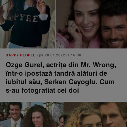
HAPPY PEOPLE
• pe 28.01.2022 la 16:08
Ozge Gurel, actrița din Mr. Wrong,
într-o ipostază tandră alături de
iubitul său, Serkan Cayoglu. Cum
s-au fotografiat cei doi