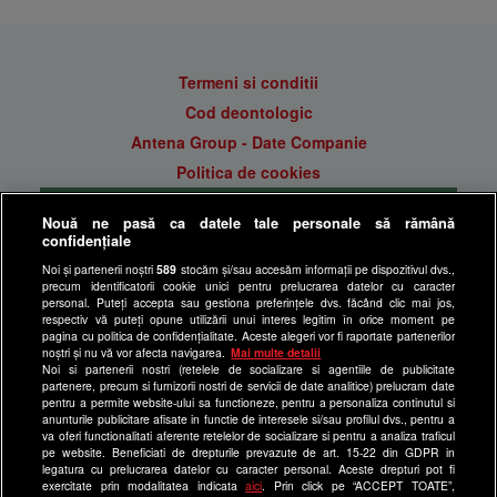
Termeni si conditii
Cod deontologic
Antena Group - Date Companie
Politica de cookies
Gestionați preferințele
Nouă ne pasă ca datele tale personale să rămână
Politica de confidentialitate
confidențiale
Anunturi gratuite pe Lajumate.ro
Noi și partenerii noștri
589
stocăm și/sau accesăm informații pe dispozitivul dvs.,
precum identificatorii cookie unici pentru prelucrarea datelor cu caracter
Ultimele Stiri
personal. Puteți accepta sau gestiona preferințele dvs. făcând clic mai jos,
respectiv vă puteți opune utilizării unui interes legitim în orice moment pe
Program Happy Channel
pagina cu politica de confidențialitate. Aceste alegeri vor fi raportate partenerilor
noștri și nu vă vor afecta navigarea.
Mai multe detalii
Echipa editorială
Noi si partenerii nostri (retelele de socializare si agentiile de publicitate
partenere, precum si furnizorii nostri de servicii de date analitice) prelucram date
Site-uri Antena Group
pentru a permite website-ului sa functioneze, pentru a personaliza continutul si
anunturile publicitare afisate in functie de interesele si/sau profilul dvs., pentru a
a1.ro
va oferi functionalitati aferente retelelor de socializare si pentru a analiza traficul
pe website. Beneficiati de drepturile prevazute de art. 15-22 din GDPR in
antenastars.ro
legatura cu prelucrarea datelor cu caracter personal. Aceste drepturi pot fi
exercitate prin modalitatea indicata
aici
. Prin click pe “ACCEPT TOATE”,
as.ro