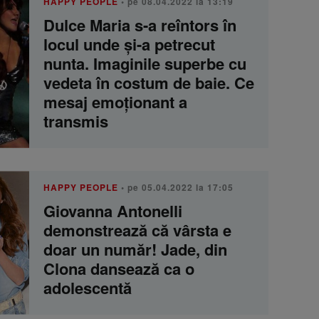
HAPPY PEOPLE
• pe 08.04.2022 la 13:19
Dulce Maria s-a reîntors în
locul unde și-a petrecut
nunta. Imaginile superbe cu
vedeta în costum de baie. Ce
mesaj emoționant a
transmis
HAPPY PEOPLE
• pe 05.04.2022 la 17:05
Giovanna Antonelli
demonstrează că vârsta e
doar un număr! Jade, din
Clona dansează ca o
adolescentă