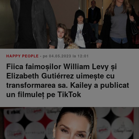
HAPPY PEOPLE
• pe 04.05.2023 la 12:01
Fiica faimoșilor William Levy și
Elizabeth Gutiérrez uimește cu
transformarea sa. Kailey a publicat
un filmuleț pe TikTok