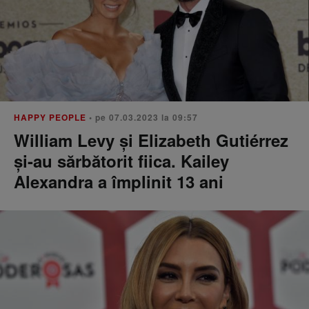
HAPPY PEOPLE
• pe 07.03.2023 la 09:57
William Levy și Elizabeth Gutiérrez
și-au sărbătorit fiica. Kailey
Alexandra a împlinit 13 ani