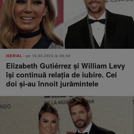
ISERIAL
• pe 16.03.2023 la 09:40
Elizabeth Gutiérrez și William Levy
își continuă relația de iubire. Cei
doi și-au înnoit jurămintele