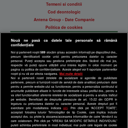
Termeni si conditii
Cod deontologic
Antena Group - Date Companie
Politica de cookies
Gestionați preferințele
Nouă ne pasă ca datele tale personale să rămână
Politica de confidentialitate
confidențiale
Anunturi gratuite pe Lajumate.ro
Noi și partenerii noștri
589
stocăm și/sau accesăm informații pe dispozitivul dvs.,
precum identificatorii cookie unici pentru prelucrarea datelor cu caracter
Ultimele Stiri
personal. Puteți accepta sau gestiona preferințele dvs. făcând clic mai jos,
respectiv vă puteți opune utilizării unui interes legitim în orice moment pe
Program Happy Channel
pagina cu politica de confidențialitate. Aceste alegeri vor fi raportate partenerilor
noștri și nu vă vor afecta navigarea.
Mai multe detalii
Echipa editorială
Noi si partenerii nostri (retelele de socializare si agentiile de publicitate
partenere, precum si furnizorii nostri de servicii de date analitice) prelucram date
Site-uri Antena Group
pentru a permite website-ului sa functioneze, pentru a personaliza continutul si
anunturile publicitare afisate in functie de interesele si/sau profilul dvs., pentru a
a1.ro
va oferi functionalitati aferente retelelor de socializare si pentru a analiza traficul
pe website. Beneficiati de drepturile prevazute de art. 15-22 din GDPR in
antenastars.ro
legatura cu prelucrarea datelor cu caracter personal. Aceste drepturi pot fi
exercitate prin modalitatea indicata
aici
. Prin click pe “ACCEPT TOATE”,
as.ro
acceptati folosirea tuturor Tehnologiilor de tip Cookie, care implica inclusiv
catine.ro
acceptul dvs. cu privire la stocarea/accesarea informatiilor de catre Vendor-ii cu
care colaboram. Prin click pe “VREAU SA MODIFIC SETARILE INDIVIDUAL”
chefi.ro
puteti schimba preferintele in mod individual, mai putin cele legate de cookie