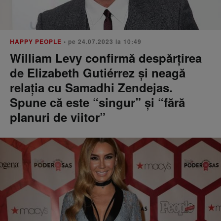
HAPPY PEOPLE
• pe 24.07.2023 la 10:49
William Levy confirmă despărțirea
de Elizabeth Gutiérrez și neagă
relația cu Samadhi Zendejas.
Spune că este “singur” și “fără
planuri de viitor”