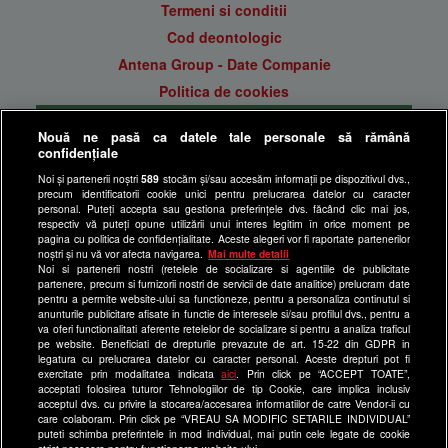
Termeni si conditii
Cod deontologic
Antena Group - Date Companie
Politica de cookies
Gestionați preferințele
Nouă ne pasă ca datele tale personale să rămână
Politica de confidentialitate
confidențiale
Anunturi gratuite pe Lajumate.ro
Noi și partenerii noștri
589
stocăm și/sau accesăm informații pe dispozitivul dvs.,
precum identificatorii cookie unici pentru prelucrarea datelor cu caracter
Ultimele Stiri
personal. Puteți accepta sau gestiona preferințele dvs. făcând clic mai jos,
respectiv vă puteți opune utilizării unui interes legitim în orice moment pe
Program Happy Channel
pagina cu politica de confidențialitate. Aceste alegeri vor fi raportate partenerilor
noștri și nu vă vor afecta navigarea.
Mai multe detalii
Echipa editorială
Noi si partenerii nostri (retelele de socializare si agentiile de publicitate
partenere, precum si furnizorii nostri de servicii de date analitice) prelucram date
Site-uri Antena Group
pentru a permite website-ului sa functioneze, pentru a personaliza continutul si
anunturile publicitare afisate in functie de interesele si/sau profilul dvs., pentru a
a1.ro
va oferi functionalitati aferente retelelor de socializare si pentru a analiza traficul
pe website. Beneficiati de drepturile prevazute de art. 15-22 din GDPR in
antenastars.ro
legatura cu prelucrarea datelor cu caracter personal. Aceste drepturi pot fi
exercitate prin modalitatea indicata
aici
. Prin click pe “ACCEPT TOATE”,
as.ro
acceptati folosirea tuturor Tehnologiilor de tip Cookie, care implica inclusiv
catine.ro
acceptul dvs. cu privire la stocarea/accesarea informatiilor de catre Vendor-ii cu
care colaboram. Prin click pe “VREAU SA MODIFIC SETARILE INDIVIDUAL”
chefi.ro
puteti schimba preferintele in mod individual, mai putin cele legate de cookie