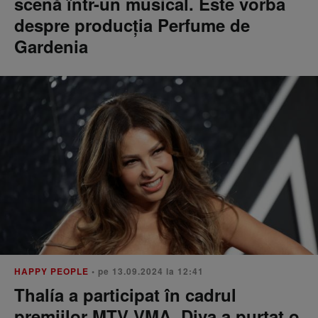
scenă într-un musical. Este vorba
despre producția Perfume de
Gardenia
HAPPY PEOPLE
• pe 13.09.2024 la 12:41
Thalía a participat în cadrul
premiilor MTV VMA. Diva a purtat o