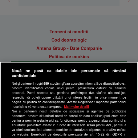
Termeni si conditii
Cod deontologic
Antena Group - Date Companie
Politica de cookies
Gestionați preferințele
Nouă ne pasă ca datele tale personale să rămână
Politica de confidentialitate
confidențiale
Anunturi gratuite pe Lajumate.ro
Noi și partenerii noștri
589
stocăm și/sau accesăm informații pe dispozitivul dvs.,
precum identificatorii cookie unici pentru prelucrarea datelor cu caracter
Ultimele Stiri
personal. Puteți accepta sau gestiona preferințele dvs. făcând clic mai jos,
respectiv vă puteți opune utilizării unui interes legitim în orice moment pe
Program Happy Channel
pagina cu politica de confidențialitate. Aceste alegeri vor fi raportate partenerilor
noștri și nu vă vor afecta navigarea.
Mai multe detalii
Echipa editorială
Noi si partenerii nostri (retelele de socializare si agentiile de publicitate
partenere, precum si furnizorii nostri de servicii de date analitice) prelucram date
Site-uri Antena Group
pentru a permite website-ului sa functioneze, pentru a personaliza continutul si
anunturile publicitare afisate in functie de interesele si/sau profilul dvs., pentru a
a1.ro
va oferi functionalitati aferente retelelor de socializare si pentru a analiza traficul
pe website. Beneficiati de drepturile prevazute de art. 15-22 din GDPR in
antenastars.ro