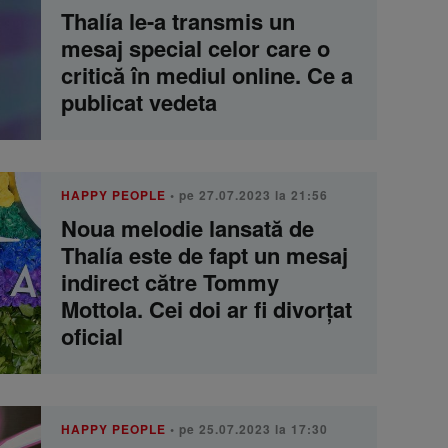
Thalía le-a transmis un
mesaj special celor care o
critică în mediul online. Ce a
publicat vedeta
HAPPY PEOPLE
• pe 27.07.2023 la 21:56
Noua melodie lansată de
Thalía este de fapt un mesaj
indirect către Tommy
Mottola. Cei doi ar fi divorțat
oficial
HAPPY PEOPLE
• pe 25.07.2023 la 17:30