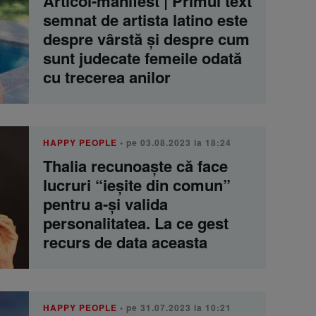
Articol-manifest | Primul text
semnat de artista latino este
despre vârstă și despre cum
sunt judecate femeile odată
cu trecerea anilor
HAPPY PEOPLE
• pe 03.08.2023 la 18:24
Thalia recunoaște că face
lucruri “ieșite din comun”
pentru a-și valida
personalitatea. La ce gest
recurs de data aceasta
HAPPY PEOPLE
• pe 31.07.2023 la 10:21